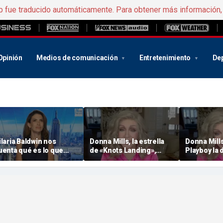
b fue traducido automáticamente. Para obtener más información
Opinión
Medios de comunicación
Entretenimiento
De
ilaria Baldwin nos
Donna Mills, la estrella
Donna Mill
uenta qué es lo que
de «Knots Landing»,
Playboy la 
antiene fuerte su
adelanta un OnlyFans
por negars
atrimonio con Alec
«picante» a sus 85 años
desnuda
aldwin a pesar de los
altibajos»