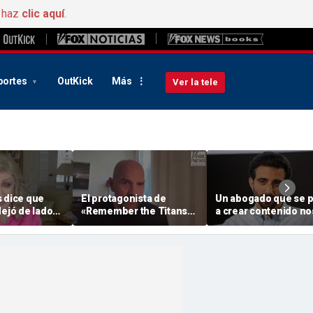
, haz
clic aquí
.
portes
OutKick
Más
Ver la tele
s dice que
El protagonista de
Un abogado que se 
dejó de lado
«Remember the Titans»
a crear contenido no
e a posar
desvela la clave para
cuenta cómo encont
mantener el peso
una comunidad tras
perdido
hacerse viral