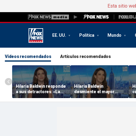
Esta sitio we
EE. UU.
Política
Mundo
Vídeos recomendados
Artículos recomendados
Hilaria Baldwin responde
Hilaria Baldwin
H
a sus detractores: «La
desmiente el mayor
c
gente infeliz hace daño a
rumor falso que circula
m
los demás»
sobre ella
m
B
«