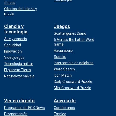
fitness
Ofertas de belleza y
moda
Ciencia y
Juegos
tecnología
Scattergories Diario
Aire y espacio
5 Across the Letter Word
Game
Seguridad
Hacia abajo
Innovación
Sudoku
Videojuegos
Intercambio de palabras
Tecnología militar
Word Search
El planeta Tierra
Icon Match
Naturaleza salvaje
Daily Crossword Puzzle
Mini Crossword Puzzle
Ver en directo
Acerca de
Programas de FOX News
Contáctanos
Programación
Empleo