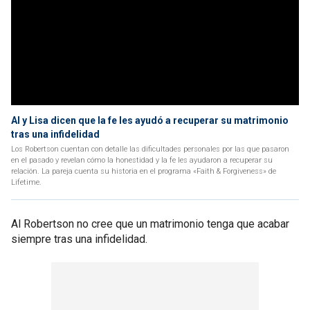
Al y Lisa dicen que la fe les ayudó a recuperar su matrimonio
tras una infidelidad
Los Robertson cuentan con detalle las dificultades personales por las que pasaron
en el pasado y revelan cómo la honestidad y la fe les ayudaron a recuperar su
relación. La pareja cuenta su historia en el programa «Faith & Forgiveness» de
Lifetime.
Al Robertson no cree que un matrimonio tenga que acabar
siempre tras una infidelidad.