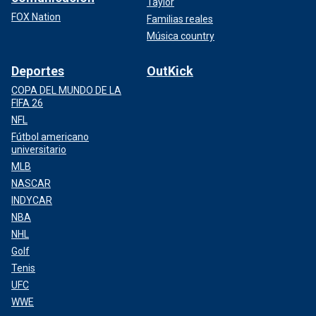
Taylor
FOX Nation
Familias reales
Música country
Deportes
OutKick
COPA DEL MUNDO DE LA
FIFA 26
NFL
Fútbol americano
universitario
MLB
NASCAR
INDYCAR
NBA
NHL
Golf
Tenis
UFC
WWE