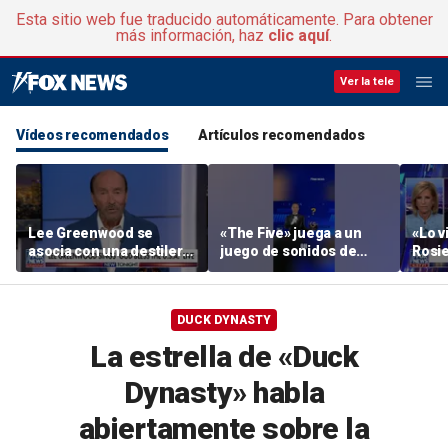
Esta sitio web fue traducido automáticamente. Para obtener
más información, haz
clic aquí
.
Ver la tele
Vídeos recomendados
Artículos recomendados
Lee Greenwood se
«The Five» juega a un
«Lo vi
asocia con una destilería
juego de sonidos de
Rosie
regentada por veteranos
animales
su ac
DUCK DYNASTY
La estrella de «Duck
Dynasty» habla
abiertamente sobre la