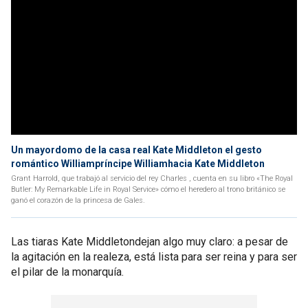
Un mayordomo de la casa real Kate Middleton el gesto
romántico Williampríncipe Williamhacia Kate Middleton
Grant Harrold, que trabajó al servicio del rey Charles , cuenta en su libro «The Royal
Butler: My Remarkable Life in Royal Service» cómo el heredero al trono británico se
ganó el corazón de la princesa de Gales.
Las tiaras Kate Middletondejan algo muy claro: a pesar de
la agitación en la realeza, está lista para ser reina y para ser
el pilar de la monarquía.