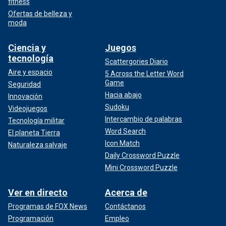
fitness
Ofertas de belleza y
moda
Ciencia y
Juegos
tecnología
Scattergories Diario
Aire y espacio
5 Across the Letter Word
Game
Seguridad
Hacia abajo
Innovación
Sudoku
Videojuegos
Intercambio de palabras
Tecnología militar
Word Search
El planeta Tierra
Icon Match
Naturaleza salvaje
Daily Crossword Puzzle
Mini Crossword Puzzle
Ver en directo
Acerca de
Programas de FOX News
Contáctanos
Programación
Empleo