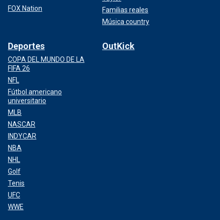
FOX Nation
Familias reales
Música country
Deportes
OutKick
COPA DEL MUNDO DE LA
FIFA 26
NFL
Fútbol americano
universitario
MLB
NASCAR
INDYCAR
NBA
NHL
Golf
Tenis
UFC
WWE