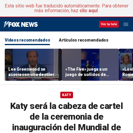
Esta sitio web fue traducido automáticamente. Para obtener
más información, haz
clic aquí
.
Ver la tele
Vídeos recomendados
Artículos recomendados
Lee Greenwood se
«The Five» juega a un
«Lo vi
asocia con una destilería
juego de sonidos de
Rosie
regentada por veteranos
animales
su ac
KATY
Katy será la cabeza de cartel
de la ceremonia de
inauguración del Mundial de