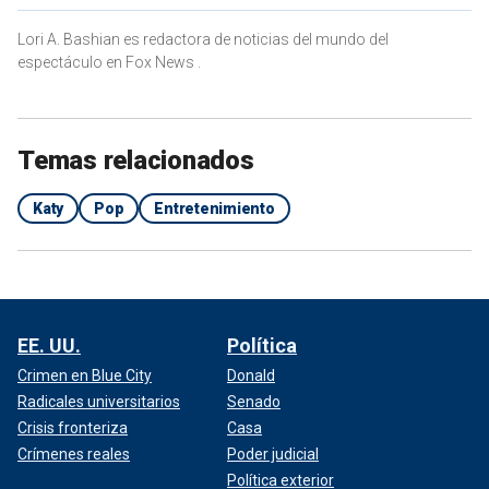
Lori A. Bashian es redactora de noticias del mundo del
espectáculo en Fox News .
Temas relacionados
Katy
Pop
Entretenimiento
EE. UU.
Política
Crimen en Blue City
Donald
Radicales universitarios
Senado
Crisis fronteriza
Casa
Crímenes reales
Poder judicial
Política exterior