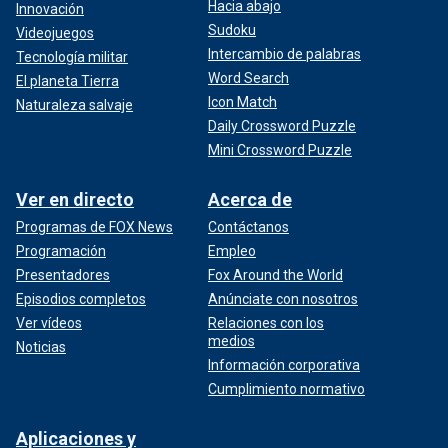
Hacia abajo
Innovación
Sudoku
Videojuegos
Intercambio de palabras
Tecnología militar
Word Search
El planeta Tierra
Icon Match
Naturaleza salvaje
Daily Crossword Puzzle
Mini Crossword Puzzle
Ver en directo
Acerca de
Programas de FOX News
Contáctanos
Programación
Empleo
Presentadores
Fox Around the World
Episodios completos
Anúnciate con nosotros
Ver vídeos
Relaciones con los
medios
Noticias
Información corporativa
Cumplimiento normativo
Aplicaciones y