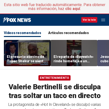
Esta sitio web fue traducido automáticamente. Para obtener
más información, haz
clic aquí
.
Ver la tele
Vídeos recomendados
Artículos recomendados
El presunto asesino de
El reparto de «Baywatch»
Jesse
Tupac Shakur se sienta
rinde homenaje a un
cubo 
en el banquillo en Las
socorrista adolescente
Dunki
Vegas
que rescató a un niño de
10 años de las olas
ENTRETENIMIENTO
Valerie Bertinelli se disculpa
tras soltar un taco en directo
La protagonista de «Hot In Cleveland» se disculpó varias