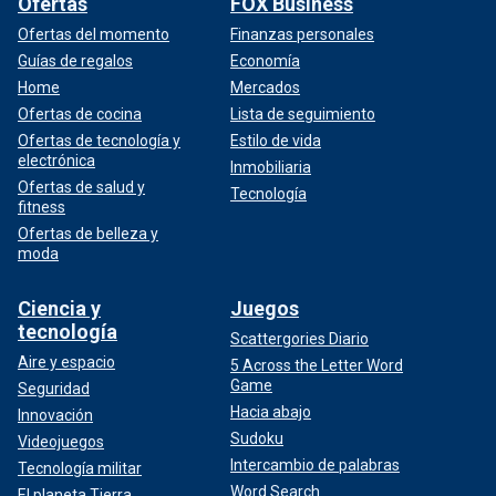
Ofertas
FOX Business
Ofertas del momento
Finanzas personales
Guías de regalos
Economía
Home
Mercados
Ofertas de cocina
Lista de seguimiento
Ofertas de tecnología y
Estilo de vida
electrónica
Inmobiliaria
Ofertas de salud y
Tecnología
fitness
Ofertas de belleza y
moda
Ciencia y
Juegos
tecnología
Scattergories Diario
Aire y espacio
5 Across the Letter Word
Game
Seguridad
Hacia abajo
Innovación
Sudoku
Videojuegos
Intercambio de palabras
Tecnología militar
Word Search
El planeta Tierra