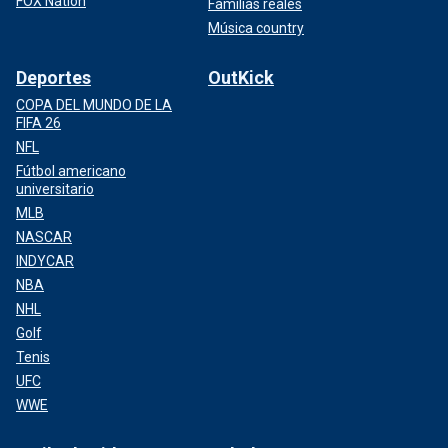
FOX Nation
Familias reales
Música country
Deportes
OutKick
COPA DEL MUNDO DE LA
FIFA 26
NFL
Fútbol americano
universitario
MLB
NASCAR
INDYCAR
NBA
NHL
Golf
Tenis
UFC
WWE