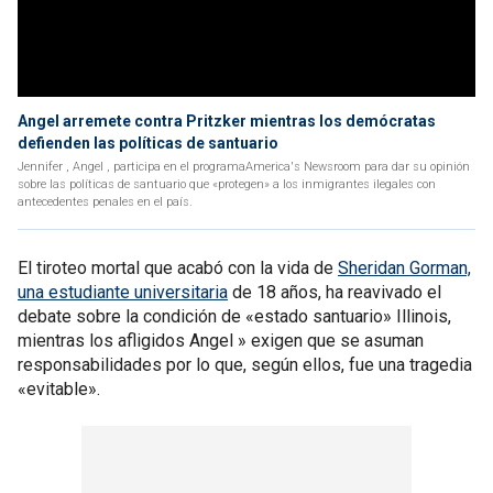
Angel arremete contra Pritzker mientras los demócratas
defienden las políticas de santuario
Jennifer , Angel , participa en el programaAmerica's Newsroom para dar su opinión
sobre las políticas de santuario que «protegen» a los inmigrantes ilegales con
antecedentes penales en el país.
El tiroteo mortal que acabó con la vida de
Sheridan Gorman,
una estudiante universitaria
de 18 años, ha reavivado el
debate sobre la condición de «estado santuario» Illinois,
mientras los afligidos Angel » exigen que se asuman
responsabilidades por lo que, según ellos, fue una tragedia
«evitable».