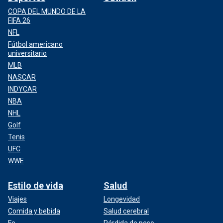
COPA DEL MUNDO DE LA
FIFA 26
NFL
Fútbol americano
universitario
MLB
NASCAR
INDYCAR
NBA
NHL
Golf
Tenis
UFC
WWE
Estilo de vida
Salud
Viajes
Longevidad
Comida y bebida
Salud cerebral
Fe
Pérdida de peso