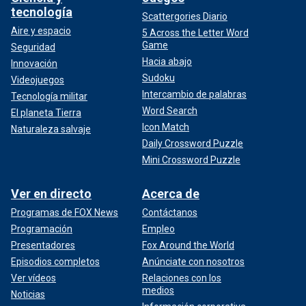
tecnología
Scattergories Diario
Aire y espacio
5 Across the Letter Word
Game
Seguridad
Hacia abajo
Innovación
Sudoku
Videojuegos
Intercambio de palabras
Tecnología militar
Word Search
El planeta Tierra
Icon Match
Naturaleza salvaje
Daily Crossword Puzzle
Mini Crossword Puzzle
Ver en directo
Acerca de
Programas de FOX News
Contáctanos
Programación
Empleo
Presentadores
Fox Around the World
Episodios completos
Anúnciate con nosotros
Ver vídeos
Relaciones con los
medios
Noticias