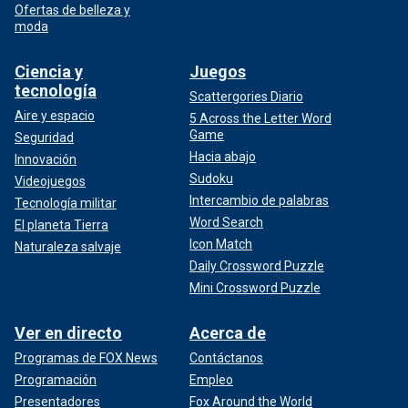
Ofertas de belleza y
moda
Ciencia y
Juegos
tecnología
Scattergories Diario
Aire y espacio
5 Across the Letter Word
Game
Seguridad
Hacia abajo
Innovación
Sudoku
Videojuegos
Intercambio de palabras
Tecnología militar
Word Search
El planeta Tierra
Icon Match
Naturaleza salvaje
Daily Crossword Puzzle
Mini Crossword Puzzle
Ver en directo
Acerca de
Programas de FOX News
Contáctanos
Programación
Empleo
Presentadores
Fox Around the World