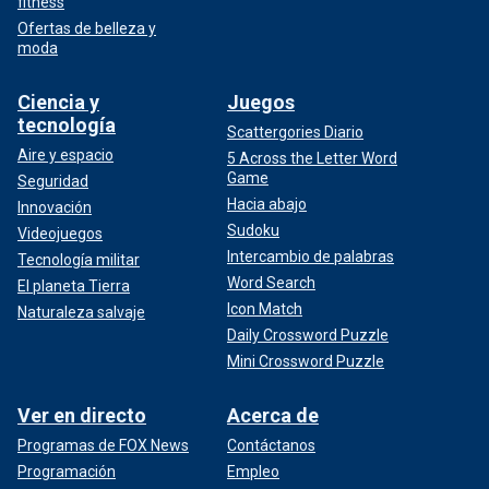
fitness
Ofertas de belleza y
moda
Ciencia y
Juegos
tecnología
Scattergories Diario
Aire y espacio
5 Across the Letter Word
Game
Seguridad
Hacia abajo
Innovación
Sudoku
Videojuegos
Intercambio de palabras
Tecnología militar
Word Search
El planeta Tierra
Icon Match
Naturaleza salvaje
Daily Crossword Puzzle
Mini Crossword Puzzle
Ver en directo
Acerca de
Programas de FOX News
Contáctanos
Programación
Empleo