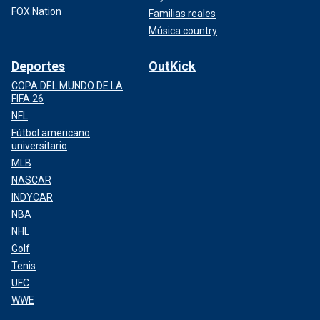
FOX Nation
Familias reales
Música country
Deportes
OutKick
COPA DEL MUNDO DE LA
FIFA 26
NFL
Fútbol americano
universitario
MLB
NASCAR
INDYCAR
NBA
NHL
Golf
Tenis
UFC
WWE