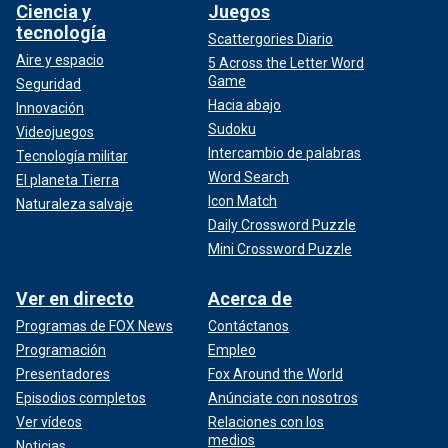
Ciencia y
Juegos
tecnología
Scattergories Diario
Aire y espacio
5 Across the Letter Word
Game
Seguridad
Hacia abajo
Innovación
Sudoku
Videojuegos
Intercambio de palabras
Tecnología militar
Word Search
El planeta Tierra
Icon Match
Naturaleza salvaje
Daily Crossword Puzzle
Mini Crossword Puzzle
Ver en directo
Acerca de
Programas de FOX News
Contáctanos
Programación
Empleo
Presentadores
Fox Around the World
Episodios completos
Anúnciate con nosotros
Ver vídeos
Relaciones con los
medios
Noticias