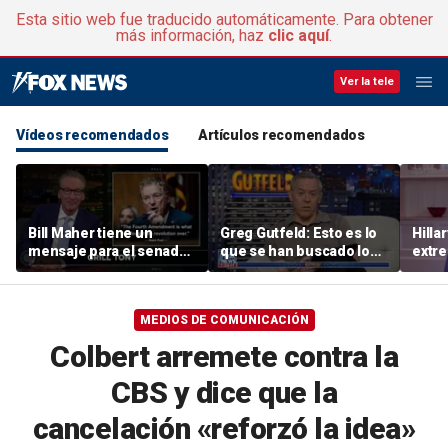
Esta sitio web fue traducido automáticamente. Para obtener
más información, haz
clic aquí
.
Ver la tele
Vídeos recomendados
Artículos recomendados
Bill Maher tiene un
Greg Gutfeld: Esto es lo
Hillar
mensaje para el senador
que se han buscado los
extre
Rand Paul después de
demócratas
apoye
que este haya hecho
mode
público el diario privado
MEDIOS DE COMUNICACIÓN
de Fauci
Colbert arremete contra la
CBS y dice que la
cancelación «reforzó la idea»