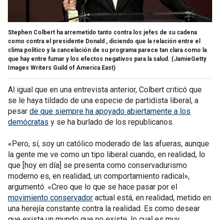
Stephen Colbert ha arremetido tanto contra los jefes de su cadena
como contra el presidente Donald , diciendo que la relación entre el
clima político y la cancelación de su programa parece tan clara como la
que hay entre fumar y los efectos negativos para la salud.
(JamieGetty
Images Writers Guild of America East)
Al igual que en una entrevista anterior, Colbert criticó que
se le haya tildado de una especie de partidista liberal, a
pesar
de que siempre ha apoyado abiertamente a los
demócratas
y se ha burlado de los republicanos.
«Pero, sí, soy un católico moderado de las afueras, aunque
la gente me ve como un tipo liberal cuando, en realidad, lo
que [hoy en día] se presenta como conservadurismo
moderno es, en realidad, un comportamiento radical»,
argumentó. «Creo que lo que se hace pasar por el
movimiento conservador
actual está, en realidad, metido en
una herejía constante contra la realidad. Es como desear
que exista un mundo que no existe, lo cual es muy