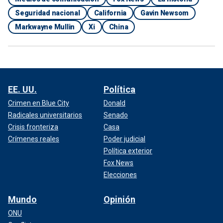
Seguridad nacional
California
Gavin Newsom
Markwayne Mullin
Xi
China
EE. UU.
Política
Crimen en Blue City
Donald
Radicales universitarios
Senado
Crisis fronteriza
Casa
Crímenes reales
Poder judicial
Política exterior
Fox News
Elecciones
Mundo
Opinión
ONU