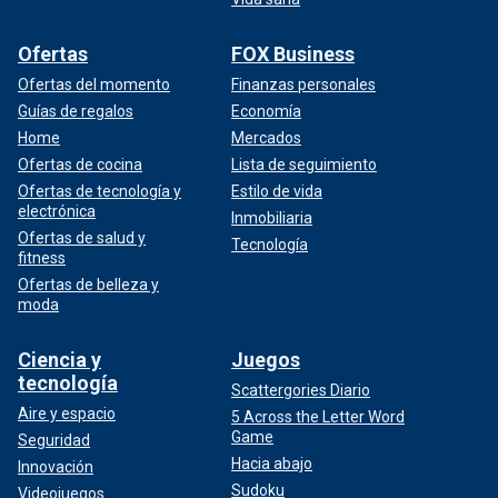
Ofertas
FOX Business
Ofertas del momento
Finanzas personales
Guías de regalos
Economía
Home
Mercados
Ofertas de cocina
Lista de seguimiento
Ofertas de tecnología y
Estilo de vida
electrónica
Inmobiliaria
Ofertas de salud y
Tecnología
fitness
Ofertas de belleza y
moda
Ciencia y
Juegos
tecnología
Scattergories Diario
Aire y espacio
5 Across the Letter Word
Game
Seguridad
Hacia abajo
Innovación
Sudoku
Videojuegos