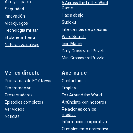
Aire y espacio
5 Across the Letter Word
Game
Seguridad
Hacia abajo
Innovación
Sudoku
Videojuegos
Intercambio de palabras
Tecnología militar
Word Search
El planeta Tierra
Icon Match
Naturaleza salvaje
Daily Crossword Puzzle
Mini Crossword Puzzle
Ver en directo
Acerca de
Programas de FOX News
Contáctanos
Programación
Empleo
Presentadores
Fox Around the World
Episodios completos
Anúnciate con nosotros
Ver vídeos
Relaciones con los
medios
Noticias
Información corporativa
Cumplimiento normativo