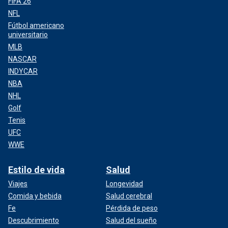
FIFA 26
NFL
Fútbol americano
universitario
MLB
NASCAR
INDYCAR
NBA
NHL
Golf
Tenis
UFC
WWE
Estilo de vida
Salud
Viajes
Longevidad
Comida y bebida
Salud cerebral
Fe
Pérdida de peso
Descubrimiento
Salud del sueño