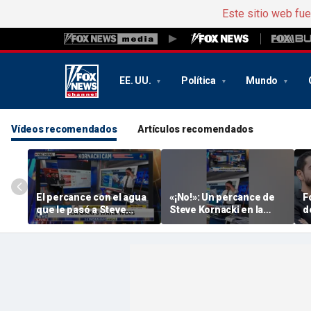
Este sitio web fu
EE. UU.
Política
Mundo
Vídeos recomendados
Artículos recomendados
El percance con el agua
«¡No!»: Un percance de
F
que le pasó a Steve
Steve Kornacki en la
d
Kornacki en directo
noche electoral
d
provoca una reacción
interrumpe la
divertidísima
retransmisión