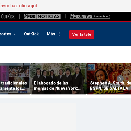
favor haz
clic aquí
.
portes
OutKick
Más
Ver la tele
 tradicionales
El abogado de las
Stephen A. Smith, d
ramente los
monjas de Nueva York:
ESPN, SE SALTA LA
s de « Sophie
«Si te importa la libertad,
LÍNEA OFICIAL DE LA
am sobre la
deberías interesarte por
EMPRESA y DEFENDE
 el deporte
este caso»
Sophie Cunningham 
me mandes mensaje
con Dan Dakich