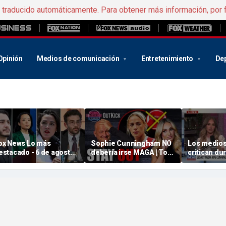
e traducido automáticamente. Para obtener más información, por 
Opinión
Medios de comunicación
Entretenimiento
De
ox News Lo más
Sophie Cunningham NO
Los medios
estacado - 6 de agosto
debería irse MAGA | Tomi
critican du
e 2026
Lahren es intrépida
comentario
» Cunningh
equidad en
femenino