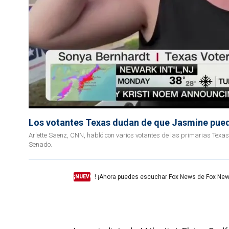
Los votantes Texas dudan de que Jasmine pueda
Arlette Saenz, CNN, habló con varios votantes de las primarias Texa
Senado.
! ¡Ahora puedes escuchar Fox News de Fox New
¡NUEVO