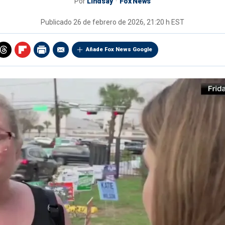
Por
Lindsay
Fox News
Publicado
26 de febrero de 2026, 21:20 h EST
Añade Fox News Google