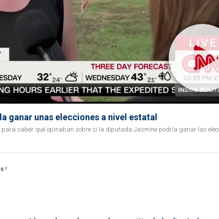
 ganar unas elecciones a nivel estatal
s para saber qué opinaban sobre si la diputada Jasmine podría ganar las elec
s !