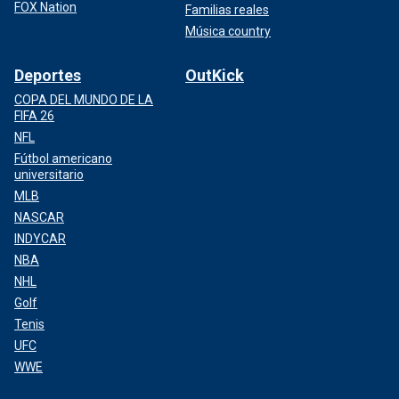
FOX Nation
Familias reales
Música country
Deportes
OutKick
COPA DEL MUNDO DE LA
FIFA 26
NFL
Fútbol americano
universitario
MLB
NASCAR
INDYCAR
NBA
NHL
Golf
Tenis
UFC
WWE