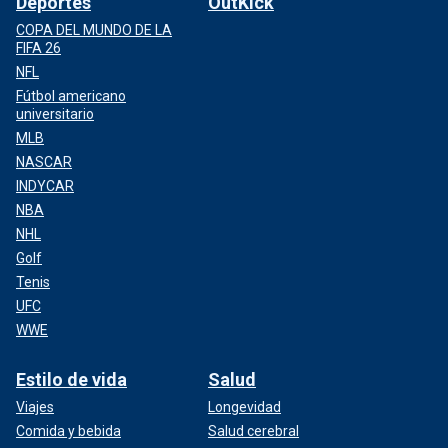
Deportes
OutKick
COPA DEL MUNDO DE LA
FIFA 26
NFL
Fútbol americano
universitario
MLB
NASCAR
INDYCAR
NBA
NHL
Golf
Tenis
UFC
WWE
Estilo de vida
Salud
Viajes
Longevidad
Comida y bebida
Salud cerebral