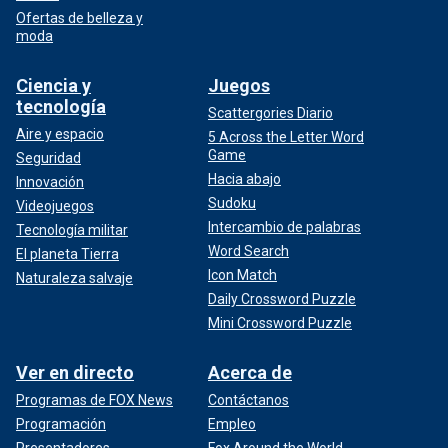
Ofertas de belleza y
moda
Ciencia y
Juegos
tecnología
Scattergories Diario
Aire y espacio
5 Across the Letter Word
Game
Seguridad
Hacia abajo
Innovación
Sudoku
Videojuegos
Intercambio de palabras
Tecnología militar
Word Search
El planeta Tierra
Icon Match
Naturaleza salvaje
Daily Crossword Puzzle
Mini Crossword Puzzle
Ver en directo
Acerca de
Programas de FOX News
Contáctanos
Programación
Empleo
Presentadores
Fox Around the World