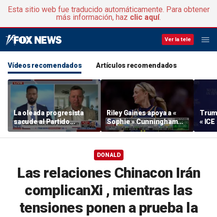
Esta sitio web fue traducido automáticamente. Para obtener
más información, haz
clic aquí
.
Ver la tele
Vídeos recomendados
Artículos recomendados
La oleada progresista
Riley Gaines apoya a «
Trum
sacude al Partido
Sophie » Cunningham
« ICE 
Demócrata
tras el incidente del
inmig
partido de l WNBA : «El
discu
valor es contagioso»
»
DONALD
Las relaciones Chinacon Irán
complicanXi , mientras las
tensiones ponen a prueba la