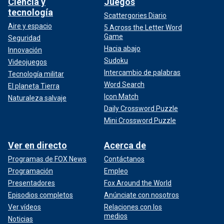
Ciencia y
Juegos
tecnología
Scattergories Diario
Aire y espacio
5 Across the Letter Word
Game
Seguridad
Hacia abajo
Innovación
Sudoku
Videojuegos
Intercambio de palabras
Tecnología militar
Word Search
El planeta Tierra
Icon Match
Naturaleza salvaje
Daily Crossword Puzzle
Mini Crossword Puzzle
Ver en directo
Acerca de
Programas de FOX News
Contáctanos
Programación
Empleo
Presentadores
Fox Around the World
Episodios completos
Anúnciate con nosotros
Ver vídeos
Relaciones con los
medios
Noticias