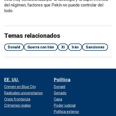
del régimen, factores que Pekín no puede controlar del
todo.
Temas relacionados
Donald
Guerra con Irán
Xi
Irán
Sanciones
EE. UU.
Política
Crimen en Blue City
Donald
Radicales universitarios
Senado
Crisis fronteriza
Casa
Crímenes reales
Poder judicial
Política exterior