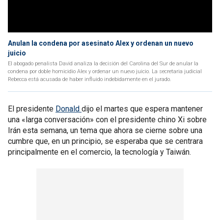
Anulan la condena por asesinato Alex y ordenan un nuevo
juicio
El abogado penalista David analiza la decisión del Carolina del Sur de anular la
condena por doble homicidio Alex y ordenar un nuevo juicio. La secretaria judicial
Rebecca está acusada de haber influido indebidamente en el jurado.
El presidente
Donald
dijo el martes que espera mantener
una «larga conversación» con el presidente chino Xi sobre
Irán esta semana, un tema que ahora se cierne sobre una
cumbre que, en un principio, se esperaba que se centrara
principalmente en el comercio, la tecnología y Taiwán.