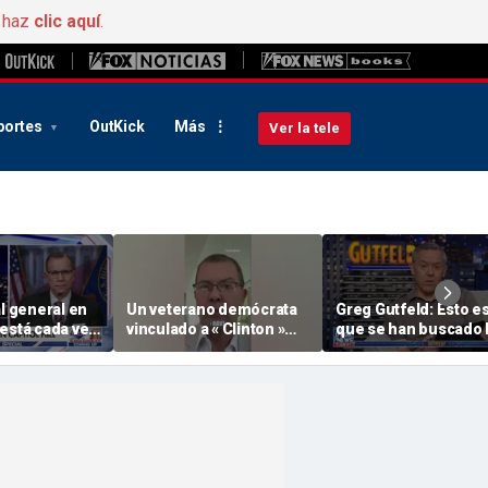
, haz
clic aquí
.
portes
OutKick
Más
Ver la tele
al general en
Un veterano demócrata
Greg Gutfeld: Esto es
está cada vez
vinculado a « Clinton »
que se han buscado 
de que se
abandona el barco y dice
demócratas
u
que el partido ha
nto
«perdido su centro
moral»