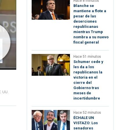
Hace 8 minutos
Blanche se
mantiene a flote a
pesar de las
deserciones
republicanas
mientras Trump
nombra a su nuevo
fiscal general
Hace 51 minutos
Schumer cede y
les da a los
republicanos la
victoria en el
cierre del
Gobierno tras
E. UU.
meses de
incertidumbre
Hace 52 minutos
ÉCHALE UN
VISTAZO: Los
senadores