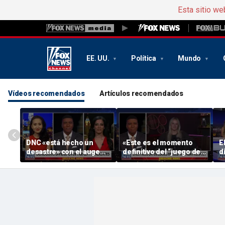
Esta sitio we
EE. UU.
Política
Mundo
Vídeos recomendados
Artículos recomendados
DNC «está hecho un
«Este es el momento
E
desastre» con el auge
definitivo del “juego del
d
del socialismo: un
gallina”», dice el
p
antiguo recaudador de
comentarista
c
fondos de « DNC »
S