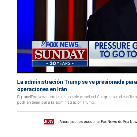
La administración Trump se ve presionada para 
operaciones en Irán
El panelFox News analiza el posible papel del Congreso en el conflicto
podrían tener para la administración Trump.
! ¡Ahora puedes escuchar Fox News de Fox New
¡NUEVO