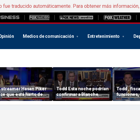
b fue traducido automáticamente. Para obtener más información
Opinión
Medios de comunicación
Entretenimiento
De
l streamer Hasan Piker
Todd Esta noche podrían
Todd , fisc
ice que está harto de
confirmar a Blanche
funciones, 
edir perdón por sus
como fiscal general
más cerca 
omentarios sobre el 11-
apruebe s
nombramie