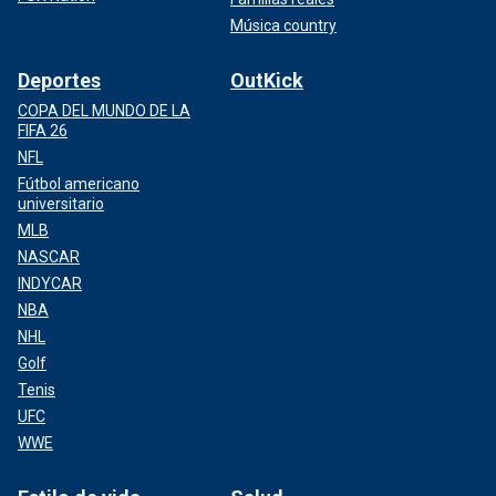
Música country
Deportes
OutKick
COPA DEL MUNDO DE LA
FIFA 26
NFL
Fútbol americano
universitario
MLB
NASCAR
INDYCAR
NBA
NHL
Golf
Tenis
UFC
WWE