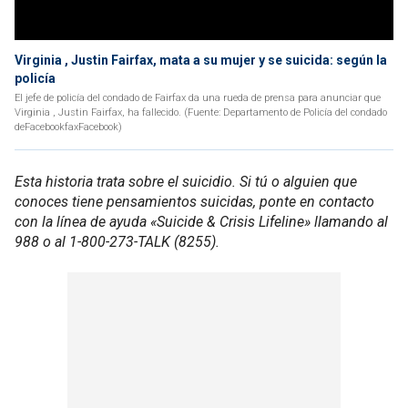
Virginia , Justin Fairfax, mata a su mujer y se suicida: según la
policía
El jefe de policía del condado de Fairfax da una rueda de prensa para anunciar que
Virginia , Justin Fairfax, ha fallecido. (Fuente: Departamento de Policía del condado
deFacebookfaxFacebook)
Esta historia trata sobre el suicidio. Si tú o alguien que
conoces tiene pensamientos suicidas, ponte en contacto
con la línea de ayuda «Suicide & Crisis Lifeline» llamando al
988 o al 1-800-273-TALK (8255).