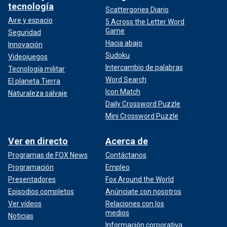
tecnología
Scattergories Diario
Aire y espacio
5 Across the Letter Word
Game
Seguridad
Hacia abajo
Innovación
Sudoku
Videojuegos
Intercambio de palabras
Tecnología militar
Word Search
El planeta Tierra
Icon Match
Naturaleza salvaje
Daily Crossword Puzzle
Mini Crossword Puzzle
Ver en directo
Acerca de
Programas de FOX News
Contáctanos
Programación
Empleo
Presentadores
Fox Around the World
Episodios completos
Anúnciate con nosotros
Ver vídeos
Relaciones con los
medios
Noticias
Información corporativa