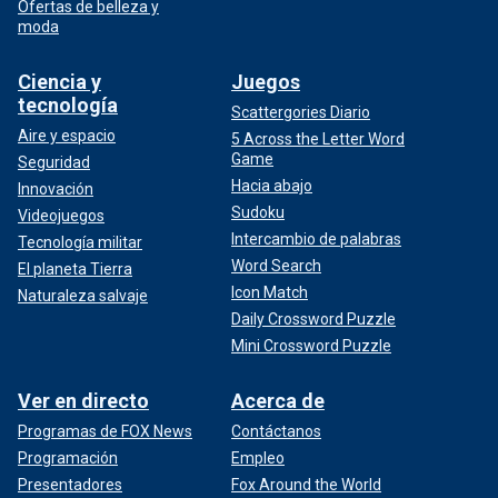
Ofertas de belleza y
moda
Ciencia y
Juegos
tecnología
Scattergories Diario
Aire y espacio
5 Across the Letter Word
Game
Seguridad
Hacia abajo
Innovación
Sudoku
Videojuegos
Intercambio de palabras
Tecnología militar
Word Search
El planeta Tierra
Icon Match
Naturaleza salvaje
Daily Crossword Puzzle
Mini Crossword Puzzle
Ver en directo
Acerca de
Programas de FOX News
Contáctanos
Programación
Empleo
Presentadores
Fox Around the World