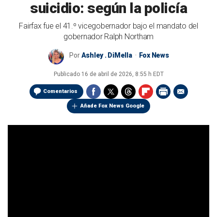
suicidio: según la policía
Fairfax fue el 41.º vicegobernador bajo el mandato del
gobernador Ralph Northam
Por
Ashley . DiMella
Fox News
Publicado
16 de abril de 2026, 8:55 h EDT
Comentarios
Añade Fox News Google