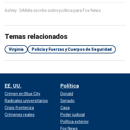
Ashley . DiMella escribe sobre política para Fox News .
Temas relacionados
Virginia
Policía y Fuerzas y Cuerpos de Seguridad
EE. UU.
Política
Crimen en Blue City
Donald
Radicales universitarios
Senado
Crisis fronteriza
Casa
Crímenes reales
Poder judicial
Política exterior
Fox News