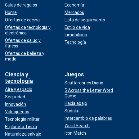
Guías de regalos
Economía
Home
Mercados
Ofertas de cocina
Lista de seguimiento
Ofertas de tecnología y
Estilo de vida
electrónica
Inmobiliaria
Ofertas de salud y
Tecnología
fitness
Ofertas de belleza y
moda
Ciencia y
Juegos
tecnología
Scattergories Diario
Aire y espacio
5 Across the Letter Word
Game
Seguridad
Hacia abajo
Innovación
Sudoku
Videojuegos
Intercambio de palabras
Tecnología militar
Word Search
El planeta Tierra
Icon Match
Naturaleza salvaje