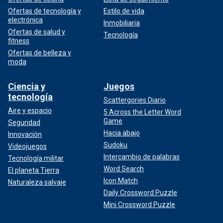
Ofertas de tecnología y
Estilo de vida
electrónica
Inmobiliaria
Ofertas de salud y
Tecnología
fitness
Ofertas de belleza y
moda
Ciencia y
Juegos
tecnología
Scattergories Diario
Aire y espacio
5 Across the Letter Word
Game
Seguridad
Hacia abajo
Innovación
Sudoku
Videojuegos
Intercambio de palabras
Tecnología militar
Word Search
El planeta Tierra
Icon Match
Naturaleza salvaje
Daily Crossword Puzzle
Mini Crossword Puzzle