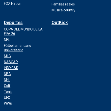
FOX Nation
Familias reales
Música country
Deportes
OutKick
COPA DEL MUNDO DE LA
FIFA 26
NFL
Fútbol americano
universitario
MLB
NASCAR
INDYCAR
NBA
NHL
Golf
Tenis
UFC
WWE