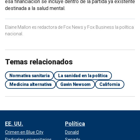
esa financiación se incluye dentro de la partida ya existente
destinada a la salud mental.
Elaine Mallon es redactora de Fox News y Fox Business la política
nacional.
Temas relacionados
Normativa sanitaria
La sanidad en la política
Medicina alternativa
Gavin Newsom
California
EE. UU.
Política
Crimen en Blue City
Donald
Radicales universitarios
Senado