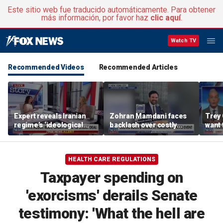
Este sitio web fue traducido automáticamente. Para obtener
más información, por favor haz
clic aquí
.
Watch TV
Recommended Videos
Recommended Articles
Expert reveals Iranian
Zohran Mamdani faces
Trey 
regime’s ‘ideological
backlash over costly
want 
fervor’
policy proposals
Ameri
reco
HEALTH CARE REGULATIONS
Taxpayer spending on
'exorcisms' derails Senate
testimony: 'What the hell are