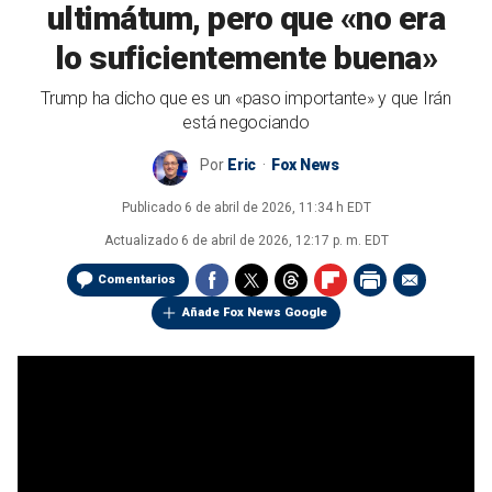
ultimátum, pero que «no era
lo suficientemente buena»
Trump ha dicho que es un «paso importante» y que Irán
está negociando
Por
Eric
Fox News
Publicado
6 de abril de 2026, 11:34 h EDT
Actualizado
6 de abril de 2026, 12:17 p. m. EDT
Comentarios
Añade Fox News Google