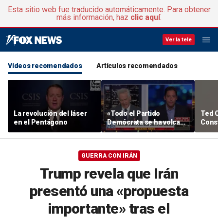
Esta sitio web fue traducido automáticamente. Para obtener
más información, haz
clic aquí
.
Ver la tele
Vídeos recomendados
Artículos recomendados
La revolución del láser
«Todo el Partido
Ted C
en el Pentágono
Demócrata se ha volcado
Const
en el socialismo», dice
resp
Michael Knowles
GUERRA CON IRÁN
Trump revela que Irán
presentó una «propuesta
importante» tras el