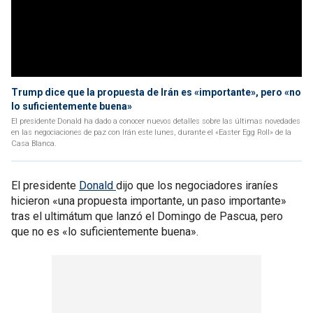
Trump dice que la propuesta de Irán es «importante», pero «no
lo suficientemente buena»
El presidente Donald ha dado a conocer nuevos detalles sobre las últimas novedades
en las negociaciones de paz con Irán este lunes, durante el «Easter Egg Roll» de la
Casa Blanca.
El presidente
Donald
dijo que los negociadores iraníes
hicieron «una propuesta importante, un paso importante»
tras el ultimátum que lanzó el Domingo de Pascua, pero
que no es «lo suficientemente buena».