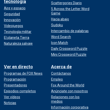
tecnología
Scattergories Diario
Aire y espacio
5 Across the Letter Word
Game
Seguridad
Hacia abajo
Innovación
Sudoku
Videojuegos
Intercambio de palabras
Tecnología militar
Word Search
El planeta Tierra
Icon Match
Naturaleza salvaje
Daily Crossword Puzzle
Mini Crossword Puzzle
Ver en directo
Acerca de
Programas de FOX News
Contáctanos
Programación
Empleo
Presentadores
Fox Around the World
Episodios completos
Anúnciate con nosotros
Ver vídeos
Relaciones con los
medios
Noticias
Información corporativa