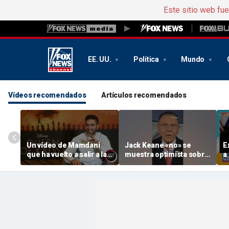
Este sitio web fu
EE. UU.
Política
Mundo
Vídeos recomendados
Artículos recomendados
Un vídeo de Mamdani
Jack Keane «no» se
E
que ha vuelto a salir a la
muestra optimista sobre
a
luz desata una reacción
la continuidad del
i
conservadora por su
acuerdo con Irán
u
acento
G