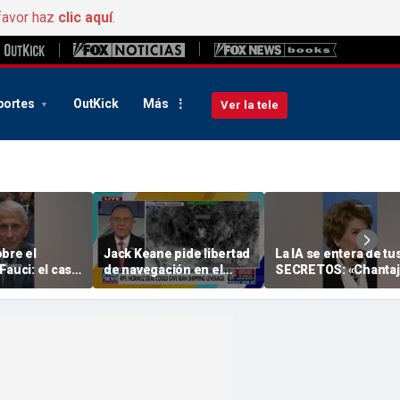
favor haz
clic aquí
.
portes
OutKick
Más
Ver la tele
bre el
Jack Keane pide libertad
La IA se entera de tu
Fauci: el caso
de navegación en el
SECRETOS: «Chantaj
l
estrecho de Ormuz
al humano»
nto de
ra una posible