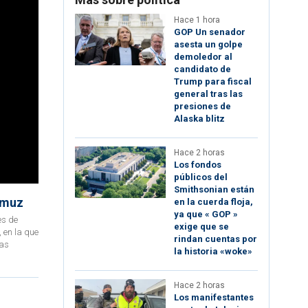
Hace 1 hora
GOP Un senador
asesta un golpe
demoledor al
candidato de
Trump para fiscal
general tras las
presiones de
Alaska blitz
Hace 2 horas
Los fondos
públicos del
Smithsonian están
Ormuz
en la cuerda floja,
ya que « GOP »
es de
exige que se
 en la que
rindan cuentas por
las
la historia «woke»
Hace 2 horas
Los manifestantes