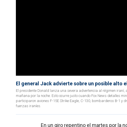
El general Jack advierte sobre un posible alto e
El presidente Donald lanza una severa advertencia al régimen iraní, 
mañana por la noche. Esto ocurre justo cuando Fox News detalles min
participaron aviones F-15E Strike Eagle, C-130, bombarderos B-1 y dr
fuerzas iraníes.
En un giro repentino el martes por la 