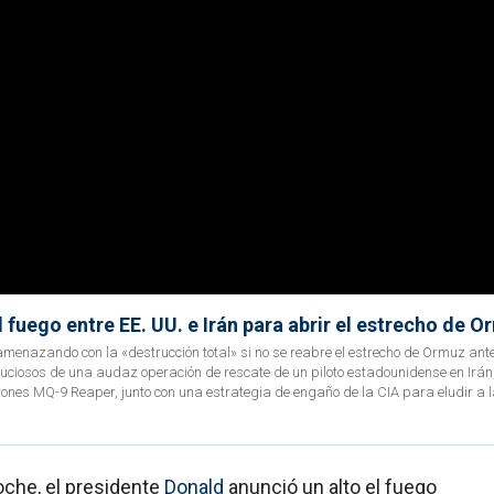
l fuego entre EE. UU. e Irán para abrir el estrecho de 
amenazando con la «destrucción total» si no se reabre el estrecho de Ormuz ant
uciosos de una audaz operación de rescate de un piloto estadounidense en Irán,
ones MQ-9 Reaper, junto con una estrategia de engaño de la CIA para eludir a 
noche, el presidente
Donald
anunció un alto el fuego