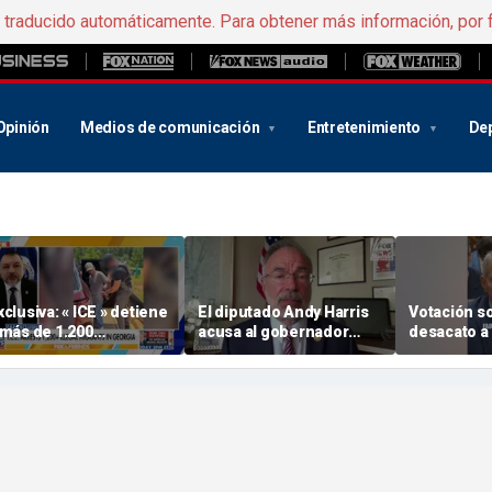
e traducido automáticamente. Para obtener más información, por 
Opinión
Medios de comunicación
Entretenimiento
De
xclusiva: « ICE » detiene
El diputado Andy Harris
Votación so
 más de 1.200
acusa al gobernador
desacato a 
nmigrantes ilegales en
Wes Moore de
se remite a
na operación de «
aprovechar la iniciativa
Departame
eorgia »
de redistribución de
Justicia pa
circunscripciones de «
acusación
Maryland » para impulsar
sus ambiciones de cara a
2028