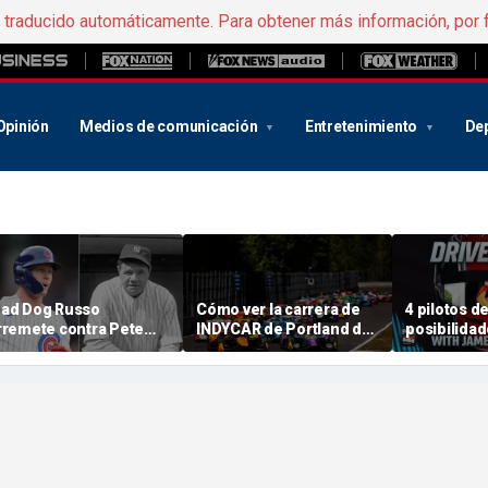
e traducido automáticamente. Para obtener más información, por 
Opinión
Medios de comunicación
Entretenimiento
De
ad Dog Russo
Cómo ver la carrera de
4 pilotos 
rremete contra Pete
INDYCAR de Portland de
posibilidad
row-Armstrong por sus
2026: hora de inicio,
alcanzar a 
omentarios
fecha, canal de
la lucha por
despectivos» sobre la
televisión, streaming y
eoría de la conspiración
programa
e Babe Ruth