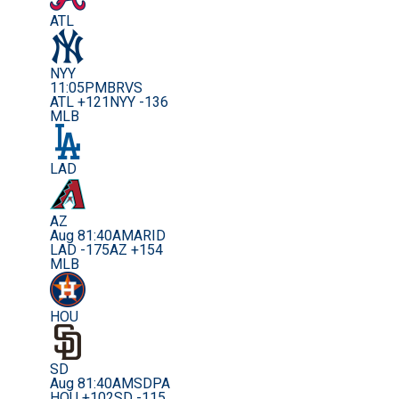
ATL
NYY
11:05PM
BRVS
ATL +121
NYY -136
MLB
LAD
AZ
Aug 8
1:40AM
ARID
LAD -175
AZ +154
MLB
HOU
SD
Aug 8
1:40AM
SDPA
HOU +102
SD -115