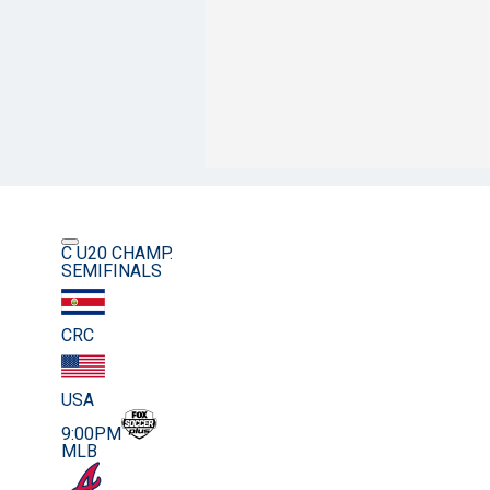
C U20 CHAMP.
SEMIFINALS
CRC
USA
9:00PM
MLB