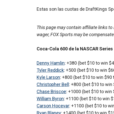
Estas son las cuotas de DraftKings S
This page may contain affiliate links to 
wager, FOX Sports may be compensate
Coca-Cola 600 de la NASCAR Series
Denny Hamlin
: +380 (bet $10 to win $4
Tyler Reddick
: +500 (bet $10 to win $60
Kyle Larson
: +800 (bet $10 to win $90 t
Christopher Bell
: +800 (bet $10 to win 
Chase Briscoe
: +1000 (bet $10 to win 
William Byron
: +1100 (bet $10 to win $
Carson Hocevar
: +1100 (bet $10 to wi
Ryan Blaney
: +1400 (bet $10 to win $15