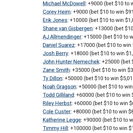
Michael McDowell
: +9000 (bet $10 to 
Corey Heim
: +9000 (bet $10 to win $91
Erik Jones
: +10000 (bet $10 to win $1,
Shane van Gisbergen
: +13000 (bet $10
AJ Allmendinger
: +15000 (bet $10 to w
Daniel Suarez
: +17000 (bet $10 to win 
Josh Berry
: +18000 (bet $10 to win $1,
John Hunter Nemechek
: +25000 (bet 
Zane Smith
: +35000 (bet $10 to win $3
Ty Dillon
: +50000 (bet $10 to win $5,01
Noah Gragson
: +50000 (bet $10 to win
Todd Gilliland
: +60000 (bet $10 to win 
Riley Herbst
: +60000 (bet $10 to win $
Cole Custer
: +80000 (bet $10 to win $8
Katherine Legge
: +90000 (bet $10 to w
Timmy Hill
: +100000 (bet $10 to win $1