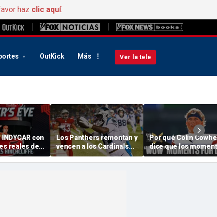
favor haz
clic aquí
.
portes
OutKick
Más
Ver la tele
de INDYCAR con
Los Panthers remontan y
Por qué Colin Cowhe
es reales de
vencen a los Cardinals
dice que los momen
Alex Palou en
en el Partido del Salón
«guau» de Jaxson Da
 el título
de la Fama, en el que se
pueden dar un empu
inaugura la
a los Giants
pretemporada de l NFL