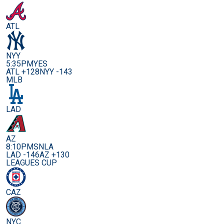
ATL
NYY
5:35PM
YES
ATL +128
NYY -143
MLB
LAD
AZ
8:10PM
SNLA
LAD -146
AZ +130
LEAGUES CUP
CAZ
NYC