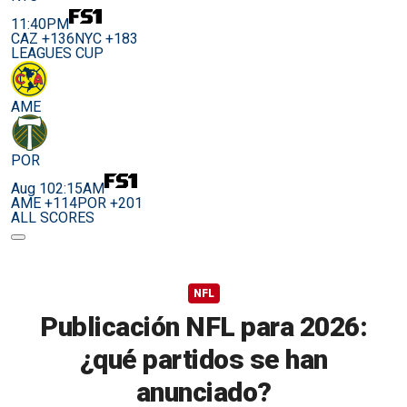
11:40PM
CAZ +136
NYC +183
LEAGUES CUP
AME
POR
Aug 10
2:15AM
AME +114
POR +201
ALL SCORES
NFL
Publicación NFL para 2026:
¿qué partidos se han
anunciado?