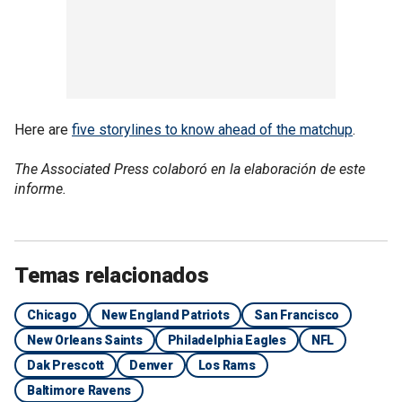
Here are
five storylines to know ahead of the matchup
.
The Associated Press colaboró en la elaboración de este
informe.
Temas relacionados
Chicago
New England Patriots
San Francisco
New Orleans Saints
Philadelphia Eagles
NFL
Dak Prescott
Denver
Los Rams
Baltimore Ravens