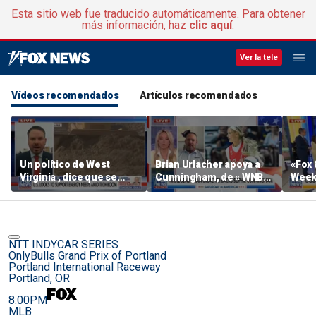
Esta sitio web fue traducido automáticamente. Para obtener
más información, haz
clic aquí
.
Ver la tele
Vídeos recomendados
Artículos recomendados
Un político de West
Brian Urlacher apoya a
«Fox 
Virginia , dice que se
Cunningham, de « WNBA
Weeke
avecina una «fiebre del
» ( Sophie ), frente a los
Nacio
oro» en el sector minero
hombres biológicos en
los deportes femeninos
NTT INDYCAR SERIES
OnlyBulls Grand Prix of Portland
Portland International Raceway
Portland, OR
8:00PM
MLB