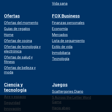
Vida sana
Ofertas
FOX Business
Ofertas del momento
Finanzas personales
Guías de regalos
Economía
Home
Mercados
Ofertas de cocina
Lista de seguimiento
Ofertas de tecnología y
Estilo de vida
electrónica
Inmobiliaria
Ofertas de salud y
Tecnología
fitness
Ofertas de belleza y
moda
Ciencia y
Juegos
tecnología
Scattergories Diario
Aire y espacio
5 Across the Letter Word
Game
Seguridad
Hacia abajo
Innovación