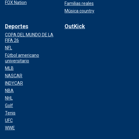
FOX Nation
Familias reales
Música country
Deportes
OutKick
COPA DEL MUNDO DE LA
FIFA 26
NFL
Fútbol americano
universitario
MLB
NASCAR
INDYCAR
NBA
NHL
Golf
Tenis
UFC
WWE