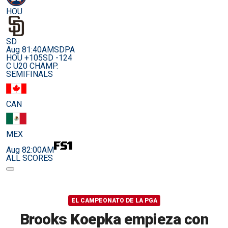
HOU
SD
Aug 8
1:40AM
SDPA
HOU +105
SD -124
C U20 CHAMP.
SEMIFINALS
CAN
MEX
Aug 8
2:00AM
ALL SCORES
EL CAMPEONATO DE LA PGA
Brooks Koepka empieza con