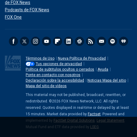
de FOX News
Podcasts de FOX News
FOX One
Términos de Uso
Nueva Política de Privacidad
Tus opciones de privacidad
Política de subtitulos ocultos o cerrados
Ayuda
Ponte en contacto con nosotros
Declaración sobre la accesibilidad
Noticias Mapa del sitio
Mapa del sitio de vídeos
This material may not be published, broadcast, rewritten, or
redistributed. ©2026 FOX News Network, LLC. All rights
reserved. Quotes displayed in real-time or delayed by at least
15 minutes. Market data provided by
Factset
. Powered and
implemented by
FactSet Digital Solutions
.
Legal Statement
.
Mutual Fund and ETF data provided by
LSEG
.