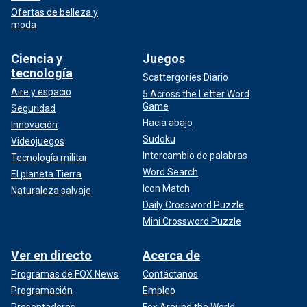
Ofertas de belleza y
moda
Ciencia y
Juegos
tecnología
Scattergories Diario
Aire y espacio
5 Across the Letter Word
Game
Seguridad
Hacia abajo
Innovación
Sudoku
Videojuegos
Intercambio de palabras
Tecnología militar
Word Search
El planeta Tierra
Icon Match
Naturaleza salvaje
Daily Crossword Puzzle
Mini Crossword Puzzle
Ver en directo
Acerca de
Programas de FOX News
Contáctanos
Programación
Empleo
Presentadores
Fox Around the World