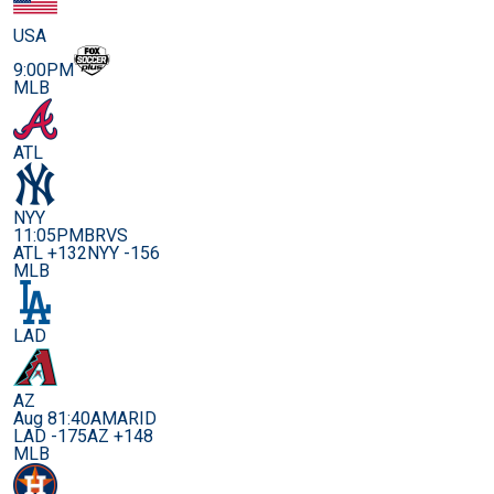
USA
9:00PM
MLB
ATL
NYY
11:05PM
BRVS
ATL +132
NYY -156
MLB
LAD
AZ
Aug 8
1:40AM
ARID
LAD -175
AZ +148
MLB