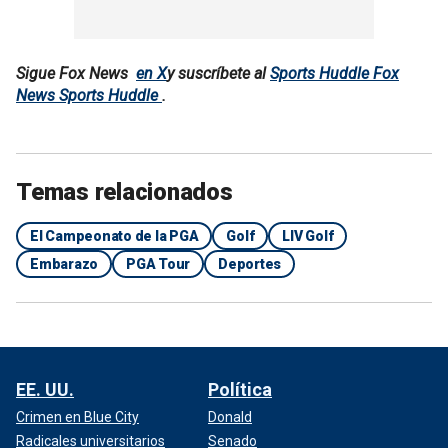
Sigue Fox News
en X
y suscríbete al
Sports Huddle Fox
News Sports Huddle
.
Temas relacionados
El Campeonato de la PGA
Golf
LIV Golf
Embarazo
PGA Tour
Deportes
EE. UU.
Política
Crimen en Blue City
Donald
Radicales universitarios
Senado