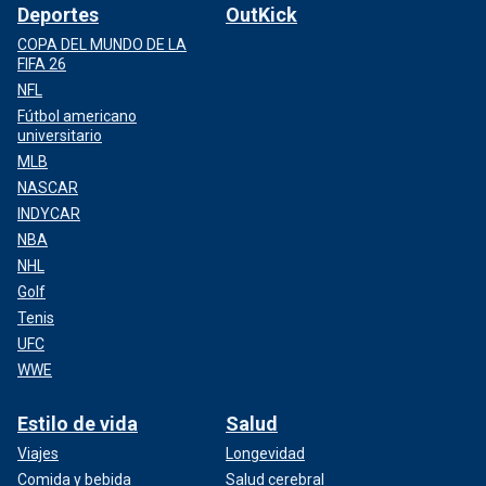
Deportes
OutKick
COPA DEL MUNDO DE LA
FIFA 26
NFL
Fútbol americano
universitario
MLB
NASCAR
INDYCAR
NBA
NHL
Golf
Tenis
UFC
WWE
Estilo de vida
Salud
Viajes
Longevidad
Comida y bebida
Salud cerebral