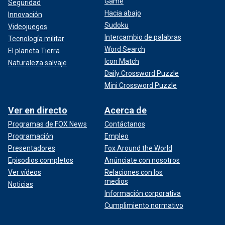
Game
Seguridad
Hacia abajo
Innovación
Sudoku
Videojuegos
Intercambio de palabras
Tecnología militar
Word Search
El planeta Tierra
Icon Match
Naturaleza salvaje
Daily Crossword Puzzle
Mini Crossword Puzzle
Ver en directo
Acerca de
Programas de FOX News
Contáctanos
Programación
Empleo
Presentadores
Fox Around the World
Episodios completos
Anúnciate con nosotros
Ver vídeos
Relaciones con los
medios
Noticias
Información corporativa
Cumplimiento normativo