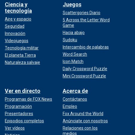
Ciencia y
Juegos
tecnología
Scattergories Diario
Aire y espacio
5 Across the Letter Word
Game
Seguridad
Hacia abajo
Innovación
Sudoku
Videojuegos
Intercambio de palabras
Tecnología militar
Word Search
El planeta Tierra
Icon Match
Naturaleza salvaje
Daily Crossword Puzzle
Mini Crossword Puzzle
Ver en directo
Acerca de
Programas de FOX News
Contáctanos
Programación
Empleo
Presentadores
Fox Around the World
Episodios completos
Anúnciate con nosotros
Ver vídeos
Relaciones con los
medios