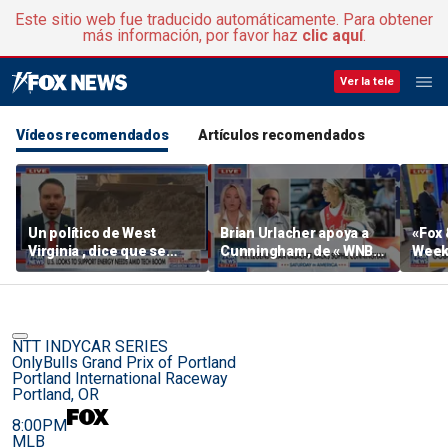
Este sitio web fue traducido automáticamente. Para obtener
más información, por favor haz
clic aquí
.
Ver la tele
Vídeos recomendados
Artículos recomendados
Un político de West
Brian Urlacher apoya a
«Fox 
Virginia , dice que se
Cunningham, de « WNBA
Weeke
avecina una «fiebre del
» ( Sophie ), frente a los
Nacio
oro» en el sector minero
hombres biológicos en
los deportes femeninos
NTT INDYCAR SERIES
OnlyBulls Grand Prix of Portland
Portland International Raceway
Portland, OR
8:00PM
MLB