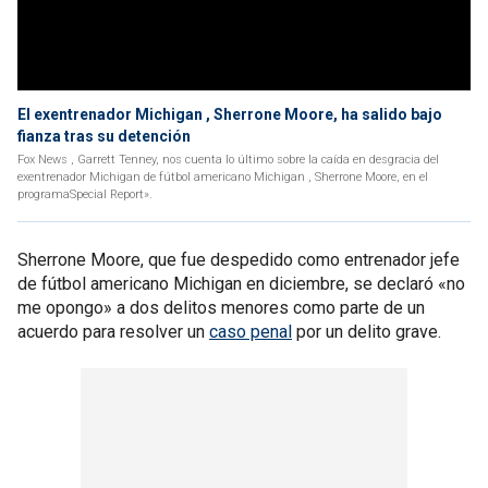
El exentrenador Michigan , Sherrone Moore, ha salido bajo
fianza tras su detención
Fox News , Garrett Tenney, nos cuenta lo último sobre la caída en desgracia del
exentrenador Michigan de fútbol americano Michigan , Sherrone Moore, en el
programaSpecial Report».
Sherrone Moore, que fue despedido como entrenador jefe
de fútbol americano Michigan en diciembre, se declaró «no
me opongo» a dos delitos menores como parte de un
acuerdo para resolver un
caso penal
por un delito grave.