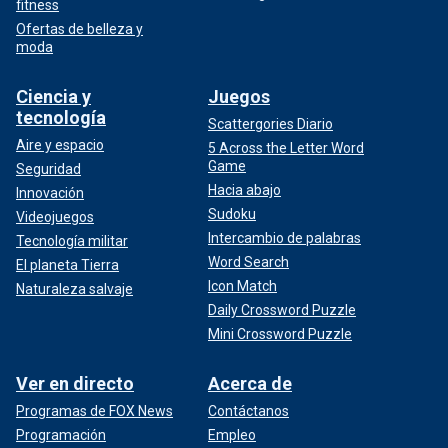
fitness
Ofertas de belleza y
moda
Ciencia y
Juegos
tecnología
Scattergories Diario
Aire y espacio
5 Across the Letter Word
Game
Seguridad
Hacia abajo
Innovación
Sudoku
Videojuegos
Intercambio de palabras
Tecnología militar
Word Search
El planeta Tierra
Icon Match
Naturaleza salvaje
Daily Crossword Puzzle
Mini Crossword Puzzle
Ver en directo
Acerca de
Programas de FOX News
Contáctanos
Programación
Empleo