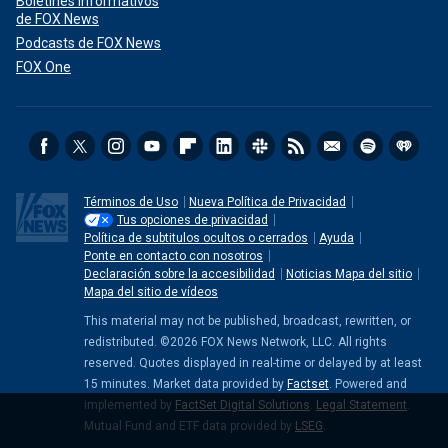
Boletines informativos
de FOX News
Podcasts de FOX News
FOX One
Términos de Uso
Nueva Política de Privacidad
Tus opciones de privacidad
Política de subtitulos ocultos o cerrados
Ayuda
Ponte en contacto con nosotros
Declaración sobre la accesibilidad
Noticias Mapa del sitio
Mapa del sitio de vídeos
This material may not be published, broadcast, rewritten, or
redistributed. ©2026 FOX News Network, LLC. All rights
reserved. Quotes displayed in real-time or delayed by at least
15 minutes. Market data provided by
Factset
. Powered and
implemented by
FactSet Digital Solutions
.
Legal Statement
.
Mutual Fund and ETF data provided by
LSEG
.