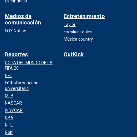
Escándalos
Medios de
Entretenimiento
comunicación
Taylor
FOX Nation
Familias reales
Música country
Deportes
OutKick
COPA DEL MUNDO DE LA
FIFA 26
NFL
Fútbol americano
universitario
MLB
NASCAR
INDYCAR
NBA
NHL
Golf