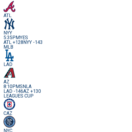
ATL
NYY
5:35PM
YES
ATL +128
NYY -143
MLB
LAD
AZ
8:10PM
SNLA
LAD -146
AZ +130
LEAGUES CUP
CAZ
NYC