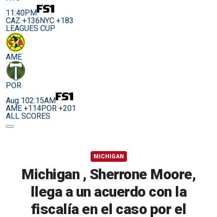
11:40PM
CAZ +136
NYC +183
LEAGUES CUP
AME
POR
Aug 10
2:15AM
AME +114
POR +201
ALL SCORES
MICHIGAN
Michigan , Sherrone Moore,
llega a un acuerdo con la
fiscalía en el caso por el