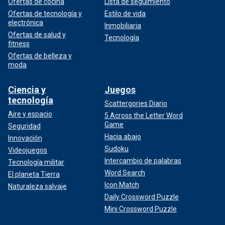
Ofertas de cocina
Lista de seguimiento
Ofertas de tecnología y
Estilo de vida
electrónica
Inmobiliaria
Ofertas de salud y
Tecnología
fitness
Ofertas de belleza y
moda
Ciencia y
Juegos
tecnología
Scattergories Diario
Aire y espacio
5 Across the Letter Word
Game
Seguridad
Hacia abajo
Innovación
Sudoku
Videojuegos
Intercambio de palabras
Tecnología militar
Word Search
El planeta Tierra
Icon Match
Naturaleza salvaje
Daily Crossword Puzzle
Mini Crossword Puzzle