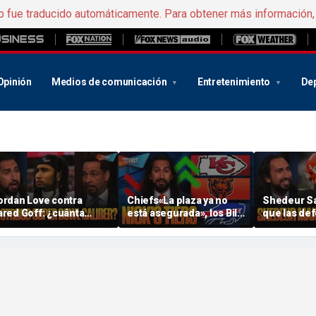
b fue traducido automáticamente. Para obtener más información
Opinión
Medios de comunicación
Entretenimiento
De
ordan Love contra
Chiefs«La plaza ya no
Shedeur S
ared Goff: ¿cuánta
está asegurada», los Bills
que las de
resión tienen C.J.
y los Bears han
«duerman 
troud y los « Texans »
«exagerado demasiado»
bebé». ¿Po
sta temporada? | FTF
con Nick en su
Cowboys se
clasificación de la « NFL »
ofensiva? |
| FTF