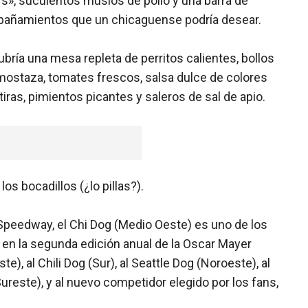
», suculentos muslos de pollo y una barra de
ompañamientos que un chicaguense podría desear.
bría una mesa repleta de perritos calientes, bollos
 mostaza, tomates frescos, salsa dulce de colores
 tiras, pimientos picantes y saleros de sal de apio.
s bocadillos (¿lo pillas?).
 Speedway, el Chi Dog (Medio Oeste) es uno de los
en la segunda edición anual de la Oscar Mayer
), al Chili Dog (Sur), al Seattle Dog (Noroeste), al
ureste), y al nuevo competidor elegido por los fans,