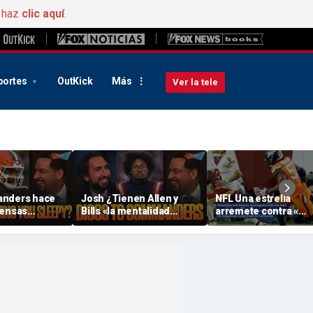
, haz
clic aquí
.
portes
OutKick
Más
Ver la tele
anders hace
Josh ¿Tienen Allen y
NFL Una estrella
fensas
Bills «la mentalidad
arremete contra «
como un
adecuada» para esta
Denver » por esta
drán los
temporada? ¿ Will Diggs
extraña razón
r la mejor
ayudarán a los
 FTF
Commanders? | FTF