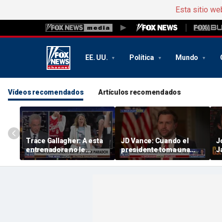
Esta sitio we
EE. UU.
Política
Mundo
Vídeos recomendados
Artículos recomendados
Trace Gallagher: A esta
JD Vance: Cuando el
J
entrenadora no le
presidente toma una
J
preocupa la igualdad de
decisión, estamos todos
p
oportunidades, sino solo
de acuerdo
S
su propia interpretación
e
de la misma