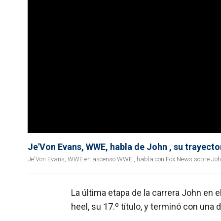
Je'Von Evans, WWE, habla de John , su trayector
Je'Von Evans, WWE en ascenso WWE , habla con Fox News sobre John 
La última etapa de la carrera John en e
heel, su 17.º título, y terminó con una