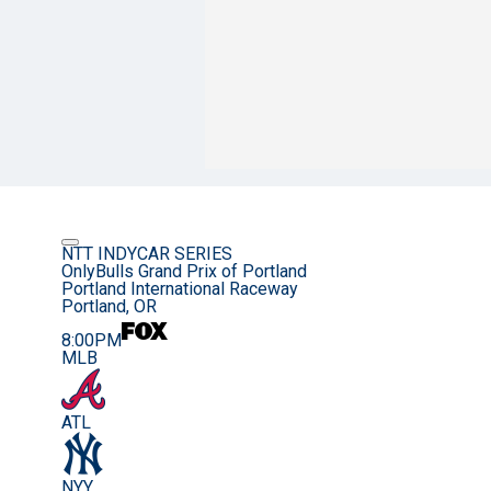
NTT INDYCAR SERIES
OnlyBulls Grand Prix of Portland
Portland International Raceway
Portland, OR
8:00PM
MLB
ATL
NYY