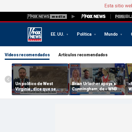
Esta sitio we
EE. UU.
Política
Mundo
Vídeos recomendados
Artículos recomendados
Un político de West
Brian Urlacher apoya a
«
Virginia , dice que se
Cunningham, de « WNBA
W
avecina una «fiebre del
» ( Sophie ), frente a los
N
oro» en el sector minero
hombres biológicos en
los deportes femeninos