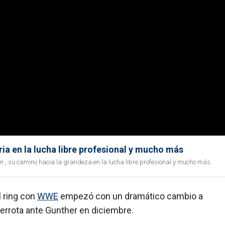
ia en la lucha libre profesional y mucho más
, su camino hacia la grandeza en la lucha libre profesional y mucho más.
l ring con
WWE
empezó con un dramático cambio a
 derrota ante Gunther en diciembre.