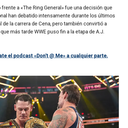
to frente a «The Ring General» fue una decisión que
sional han debatido intensamente durante los últimos
 de la carrera de Cena, pero también convirtió a
 que más tarde WWE puso fin a la etapa de A.J.
e el podcast «Don't @ Me» a cualquier parte.