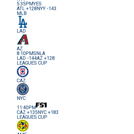
5:35PM
YES
ATL +128
NYY -143
MLB
LAD
AZ
8:10PM
SNLA
LAD -144
AZ +128
LEAGUES CUP
CAZ
NYC
11:40PM
CAZ +135
NYC +183
LEAGUES CUP