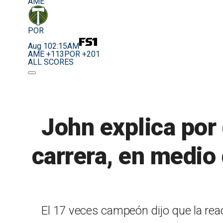
AME
POR
Aug 10
2:15AM
AME +113
POR +201
ALL SCORES
John explica por
carrera, en medio
El 17 veces campeón dijo que la rea