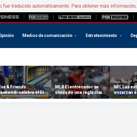
b fue traducido automáticamente. Para obtener más información
Opinión
Medios de comunicación
Entretenimiento
De
Fox & Friends
MLB El entrenador se
NFL Las est
eekend» celebra el Día
olvida de una regla clave
enzarzan e
acional del Bolos
en un error inexplicable
en la conc
durante la derrota
pretempor
momento d
tensión