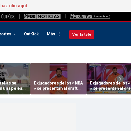
, haz
clic aquí
.
portes
OutKick
Más
Ver la tele
rellas se
Exjugadores de los « NBA
Exjugadores de los «
n una pelea
» se presentan al draft
» se presentan al dra
entración de
de la « WNBA » en medio
de la « WNBA » en me
ada en un
del debate sobre los
del debate sobre los
e gran
deportistas trans
deportistas trans