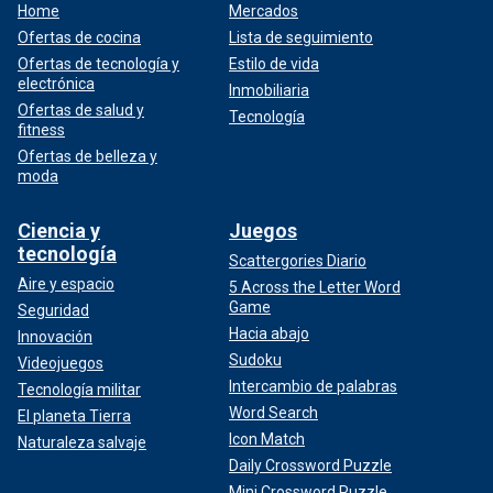
Home
Mercados
Ofertas de cocina
Lista de seguimiento
Ofertas de tecnología y
Estilo de vida
electrónica
Inmobiliaria
Ofertas de salud y
Tecnología
fitness
Ofertas de belleza y
moda
Ciencia y
Juegos
tecnología
Scattergories Diario
Aire y espacio
5 Across the Letter Word
Game
Seguridad
Hacia abajo
Innovación
Sudoku
Videojuegos
Intercambio de palabras
Tecnología militar
Word Search
El planeta Tierra
Icon Match
Naturaleza salvaje
Daily Crossword Puzzle
Mini Crossword Puzzle