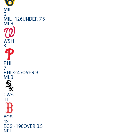
MIL
5
MIL -126
UNDER 7.5
MLB
WSH
3
PHI
7
PHI -347
OVER 9
MLB
CWS
11
BOS
12
BOS -198
OVER 8.5
NFL