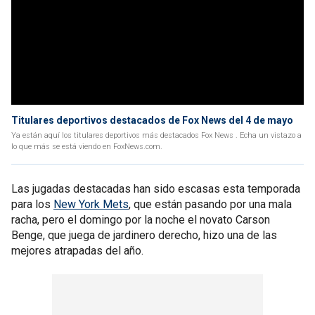
Titulares deportivos destacados de Fox News del 4 de mayo
Ya están aquí los titulares deportivos más destacados Fox News . Echa un vistazo a
lo que más se está viendo en FoxNews.com.
Las jugadas destacadas han sido escasas esta temporada
para los
New York Mets
, que están pasando por una mala
racha, pero el domingo por la noche el novato Carson
Benge, que juega de jardinero derecho, hizo una de las
mejores atrapadas del año.