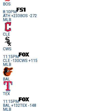
BOS
8:10PM
ATH +233
BOS -272
MLB
CLE
CWS
11:15PM
CLE -130
CWS +115
MLB
BAL
TEX
11:15PM
BAL +132
TEX -148
MLB