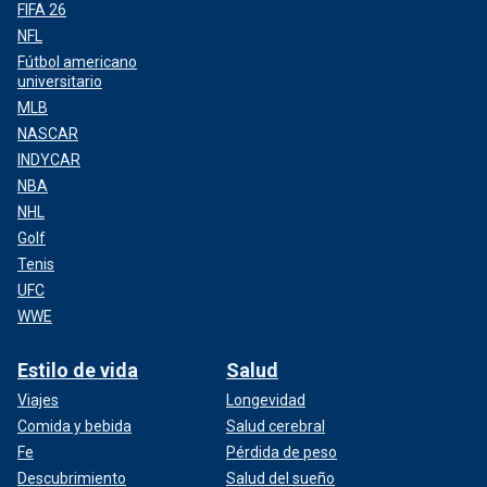
FIFA 26
NFL
Fútbol americano
universitario
MLB
NASCAR
INDYCAR
NBA
NHL
Golf
Tenis
UFC
WWE
Estilo de vida
Salud
Viajes
Longevidad
Comida y bebida
Salud cerebral
Fe
Pérdida de peso
Descubrimiento
Salud del sueño