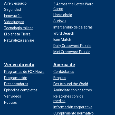
Aire y espacio
5 Across the Letter Word
Game
Seguridad
Hacia abajo
Innovación
Sudoku
Videojuegos
Intercambio de palabras
Tecnología militar
Word Search
El planeta Tierra
Icon Match
Naturaleza salvaje
Daily Crossword Puzzle
Mini Crossword Puzzle
Ver en directo
Acerca de
Programas de FOX News
Contáctanos
Programación
Empleo
Presentadores
Fox Around the World
Episodios completos
Anúnciate con nosotros
Ver vídeos
Relaciones con los
medios
Noticias
Información corporativa
Cumplimiento normativo