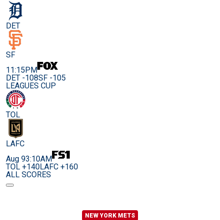
DET
SF
11:15PM
DET -108
SF -105
LEAGUES CUP
TOL
LAFC
Aug 9
3:10AM
TOL +140
LAFC +160
ALL SCORES
NEW YORK METS