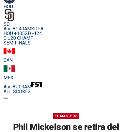
HOU
SD
Aug 8
1:40AM
SDPA
HOU +105
SD -124
C U20 CHAMP.
SEMIFINALS
CAN
MEX
Aug 8
2:00AM
ALL SCORES
EL MASTERS
Phil Mickelson se retira del