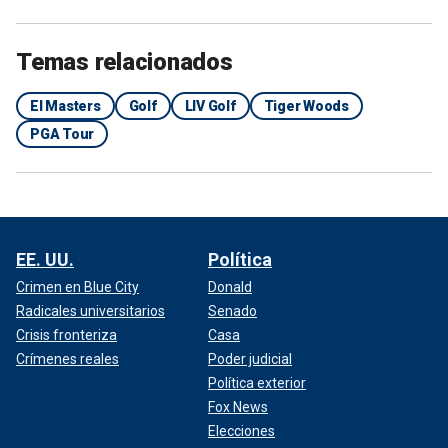
Temas relacionados
El Masters
Golf
LIV Golf
Tiger Woods
PGA Tour
EE. UU.
Política
Crimen en Blue City
Donald
Radicales universitarios
Senado
Crisis fronteriza
Casa
Crímenes reales
Poder judicial
Política exterior
Fox News
Elecciones