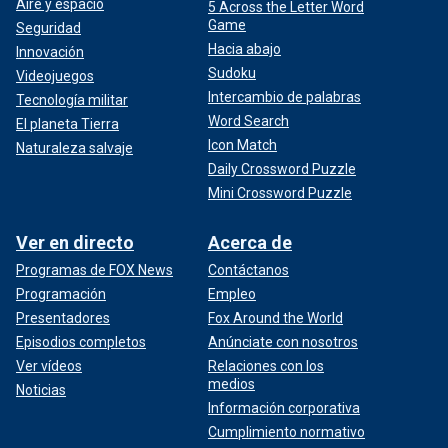
Aire y espacio
5 Across the Letter Word
Game
Seguridad
Hacia abajo
Innovación
Sudoku
Videojuegos
Intercambio de palabras
Tecnología militar
Word Search
El planeta Tierra
Icon Match
Naturaleza salvaje
Daily Crossword Puzzle
Mini Crossword Puzzle
Ver en directo
Acerca de
Programas de FOX News
Contáctanos
Programación
Empleo
Presentadores
Fox Around the World
Episodios completos
Anúnciate con nosotros
Ver vídeos
Relaciones con los
medios
Noticias
Información corporativa
Cumplimiento normativo