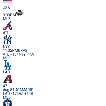
USA
9:00PM
MLB
ATL
NYY
11:05PM
BRVS
ATL +134
NYY -159
MLB
LAD
AZ
Aug 8
1:40AM
ARID
LAD -175
AZ +148
MLB