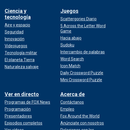
Ciencia y
Juegos
tecnología
Scattergories Diario
Aire y espacio
5 Across the Letter Word
Game
Seguridad
Hacia abajo
Innovación
Sudoku
Videojuegos
Intercambio de palabras
Tecnología militar
Word Search
El planeta Tierra
Icon Match
Naturaleza salvaje
Daily Crossword Puzzle
Mini Crossword Puzzle
Ver en directo
Acerca de
Programas de FOX News
Contáctanos
Programación
Empleo
Presentadores
Fox Around the World
Episodios completos
Anúnciate con nosotros
Ver vídeos
Relaciones con los