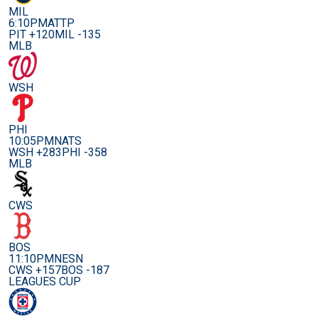
MIL
6:10PM
ATTP
PIT +120
MIL -135
MLB
WSH
PHI
10:05PM
NATS
WSH +283
PHI -358
MLB
CWS
BOS
11:10PM
NESN
CWS +157
BOS -187
LEAGUES CUP