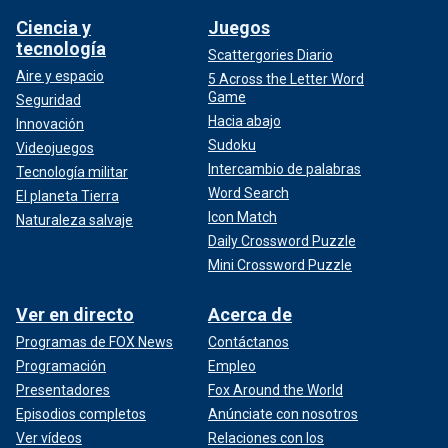
Ciencia y
Juegos
tecnología
Scattergories Diario
Aire y espacio
5 Across the Letter Word
Game
Seguridad
Hacia abajo
Innovación
Sudoku
Videojuegos
Intercambio de palabras
Tecnología militar
Word Search
El planeta Tierra
Icon Match
Naturaleza salvaje
Daily Crossword Puzzle
Mini Crossword Puzzle
Ver en directo
Acerca de
Programas de FOX News
Contáctanos
Programación
Empleo
Presentadores
Fox Around the World
Episodios completos
Anúnciate con nosotros
Ver vídeos
Relaciones con los