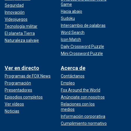
Game
Seguridad
Hacia abajo
Innovación
Sudoku
Videojuegos
Intercambio de palabras
Tecnología militar
Word Search
El planeta Tierra
Icon Match
Naturaleza salvaje
Daily Crossword Puzzle
Mini Crossword Puzzle
Ver en directo
Acerca de
Programas de FOX News
Contáctanos
Programación
Empleo
Presentadores
Fox Around the World
Episodios completos
Anúnciate con nosotros
Ver vídeos
Relaciones con los
medios
Noticias
Información corporativa
Cumplimiento normativo