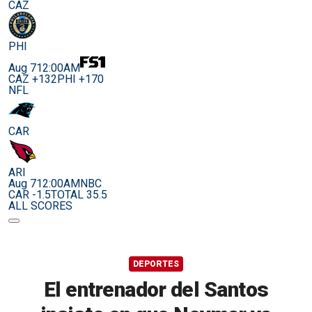
CAZ
PHI
Aug 7
12:00AM
CAZ +132
PHI +170
NFL
CAR
ARI
Aug 7
12:00AM
NBC
CAR -1.5
TOTAL 35.5
ALL SCORES
DEPORTES
El entrenador del Santos