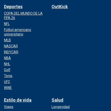
Deportes
OutKick
COPA DEL MUNDO DE LA
FIFA 26
NFL
Fútbol americano
universitario
MLB
NASCAR
INDYCAR
NBA
NHL
Golf
Tenis
UFC
WWE
Estilo de vida
Salud
Viajes
Longevidad