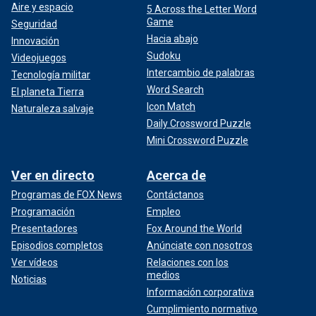
Aire y espacio
5 Across the Letter Word
Game
Seguridad
Hacia abajo
Innovación
Sudoku
Videojuegos
Intercambio de palabras
Tecnología militar
Word Search
El planeta Tierra
Icon Match
Naturaleza salvaje
Daily Crossword Puzzle
Mini Crossword Puzzle
Ver en directo
Acerca de
Programas de FOX News
Contáctanos
Programación
Empleo
Presentadores
Fox Around the World
Episodios completos
Anúnciate con nosotros
Ver vídeos
Relaciones con los
medios
Noticias
Información corporativa
Cumplimiento normativo