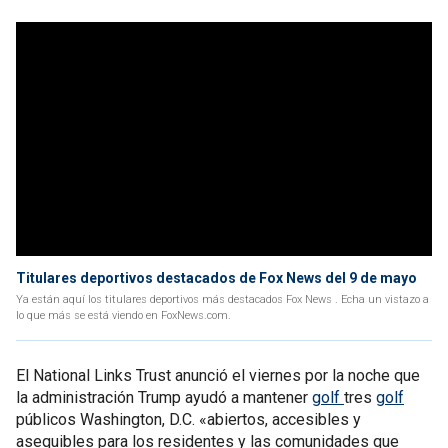
Titulares deportivos destacados de Fox News del 9 de mayo
Ya están aquí los titulares deportivos más destacados Fox News . Echa un vistazo a
lo que más se está viendo en FoxNews.com.
El National Links Trust anunció el viernes por la noche que
la administración Trump ayudó a mantener
golf
tres
golf
públicos Washington, D.C. «abiertos, accesibles y
asequibles para los residentes y las comunidades que