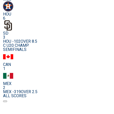
HOU
6
SD
3
HOU -102
OVER 8.5
C U20 CHAMP.
SEMIFINALS
CAN
1
MEX
2
MEX -319
OVER 2.5
ALL SCORES