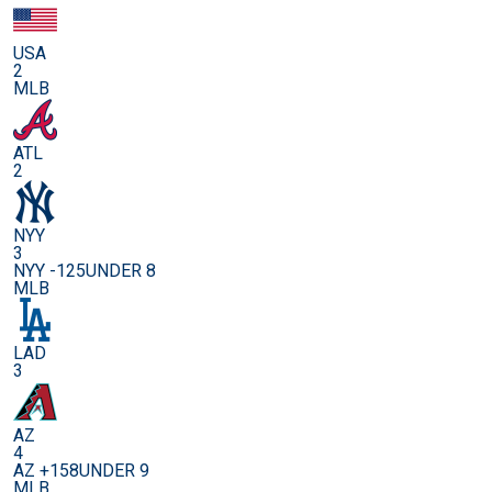
USA
2
MLB
ATL
2
NYY
3
NYY -125
UNDER 8
MLB
LAD
3
AZ
4
AZ +158
UNDER 9
MLB