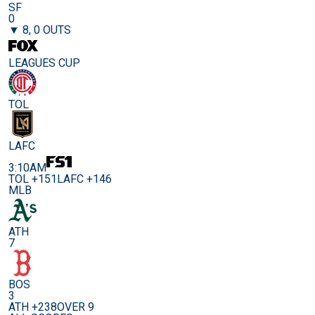
SF
0
▼ 8, 0 OUTS
LEAGUES CUP
TOL
LAFC
3:10AM
TOL +151
LAFC +146
MLB
ATH
7
BOS
3
ATH +238
OVER 9