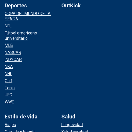
Deportes
OutKick
COPA DEL MUNDO DE LA
FIFA 26
NFL
Fútbol americano
universitario
MLB
NASCAR
INDYCAR
NBA
NHL
Golf
Tenis
UFC
WWE
Estilo de vida
Salud
Viajes
Longevidad
Comida y bebida
Salud cerebral