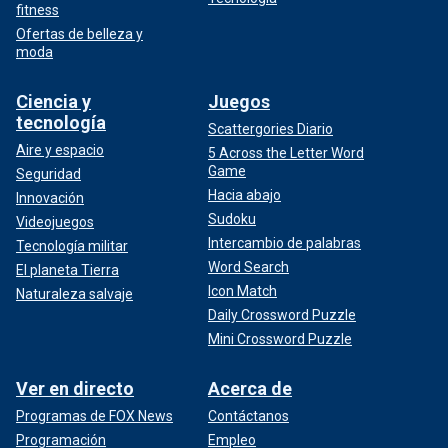
fitness
Ofertas de belleza y
moda
Ciencia y
Juegos
tecnología
Scattergories Diario
Aire y espacio
5 Across the Letter Word
Game
Seguridad
Hacia abajo
Innovación
Sudoku
Videojuegos
Intercambio de palabras
Tecnología militar
Word Search
El planeta Tierra
Icon Match
Naturaleza salvaje
Daily Crossword Puzzle
Mini Crossword Puzzle
Ver en directo
Acerca de
Programas de FOX News
Contáctanos
Programación
Empleo