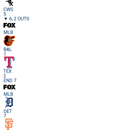
CWS
5
▼ 6, 2 OUTS
MLB
BAL
1
TEX
2
END 7
MLB
DET
7