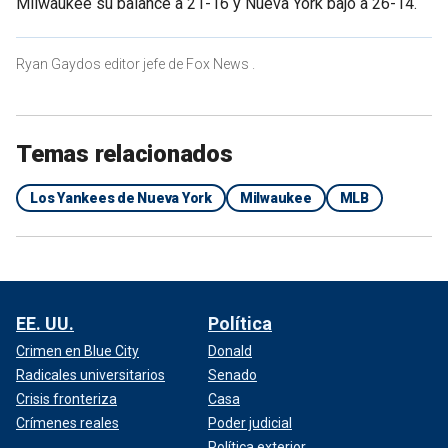
Milwaukee su balance a 21-16 y Nueva York bajó a 26-14.
Ryan Gaydos editor jefe de Fox News .
Temas relacionados
Los Yankees de Nueva York
Milwaukee
MLB
EE. UU.
Política
Crimen en Blue City
Donald
Radicales universitarios
Senado
Crisis fronteriza
Casa
Crímenes reales
Poder judicial
Política exterior