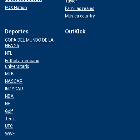
Taylor
FOX Nation
Familias reales
Música country
Deportes
OutKick
COPA DEL MUNDO DE LA
FIFA 26
NFL
Fútbol americano
universitario
MLB
NASCAR
INDYCAR
NBA
NHL
Golf
Tenis
UFC
WWE