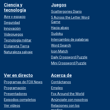
Ciencia y
Juegos
tecnología
Scattergories Diario
Aire y espacio
5 Across the Letter Word
Game
Seguridad
Hacia abajo
Innovación
Sudoku
Videojuegos
Intercambio de palabras
Tecnología militar
Word Search
El planeta Tierra
Icon Match
Naturaleza salvaje
Daily Crossword Puzzle
Mini Crossword Puzzle
Ver en directo
Acerca de
Programas de FOX News
Contáctanos
Programación
Empleo
Presentadores
Fox Around the World
Episodios completos
Anúnciate con nosotros
Ver vídeos
Relaciones con los
medios