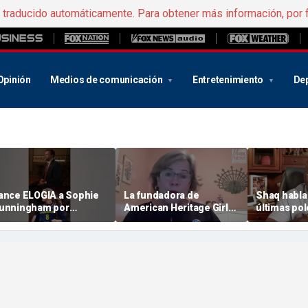
e traducido automáticamente. Para obtener más información, por 
Opinión
Medios de comunicación
Entretenimiento
De
ance ELOGIA a Sophie
La fundadora de
Shaq habla 
unningham por
American Heritage Girls
últimas pol
efender el deporte
elogia a « Sophie »
WNBA », com
emenino
Cunningham por su
que recibió
postura respecto al
Clark y la publicación
deporte femenino
sobre las a