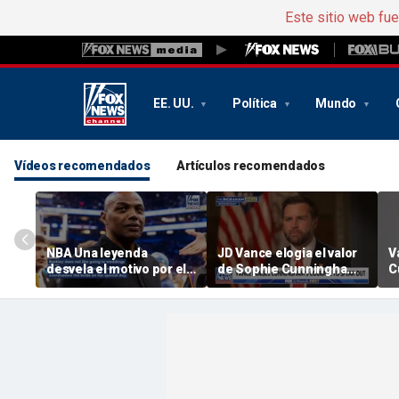
Este sitio web fu
EE. UU.
Política
Mundo
Vídeos recomendados
Artículos recomendados
NBA Una leyenda
JD Vance elogia el valor
V
desvela el motivo por el
de Sophie Cunningham
C
que Taylor Swift y Travis
en medio de la polémica
d
Kelce rechazaron la
sobre la identidad de
f
invitación a la boda
género de WNBA