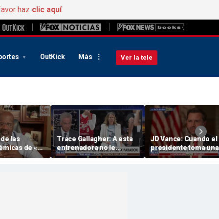
favor haz
clic aquí
.
portes
OutKick
Más
Ver la tele
de las
Trace Gallagher: A esta
JD Vance: Cuando el
émicas de «
entrenadora no le
presidente toma una
o el trato
preocupa la igualdad de
decisión, estamos t
 en Caitlin
oportunidades, sino solo
de acuerdo
su propia interpretación
puestas.
de la misma