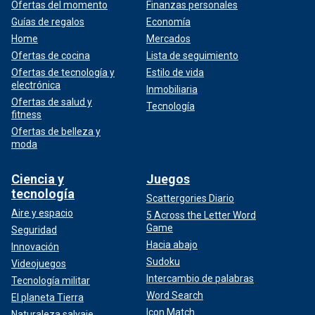
Ofertas del momento
Finanzas personales
Guías de regalos
Economía
Home
Mercados
Ofertas de cocina
Lista de seguimiento
Ofertas de tecnología y
Estilo de vida
electrónica
Inmobiliaria
Ofertas de salud y
Tecnología
fitness
Ofertas de belleza y
moda
Ciencia y
Juegos
tecnología
Scattergories Diario
Aire y espacio
5 Across the Letter Word
Game
Seguridad
Hacia abajo
Innovación
Sudoku
Videojuegos
Intercambio de palabras
Tecnología militar
Word Search
El planeta Tierra
Icon Match
Naturaleza salvaje