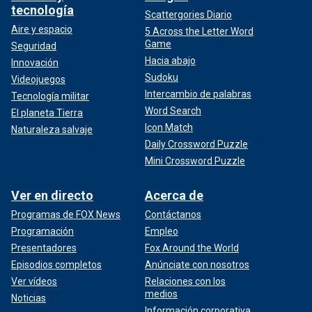
tecnología
Scattergories Diario
Aire y espacio
5 Across the Letter Word
Game
Seguridad
Hacia abajo
Innovación
Sudoku
Videojuegos
Intercambio de palabras
Tecnología militar
Word Search
El planeta Tierra
Icon Match
Naturaleza salvaje
Daily Crossword Puzzle
Mini Crossword Puzzle
Ver en directo
Acerca de
Programas de FOX News
Contáctanos
Programación
Empleo
Presentadores
Fox Around the World
Episodios completos
Anúnciate con nosotros
Ver vídeos
Relaciones con los
medios
Noticias
Información corporativa