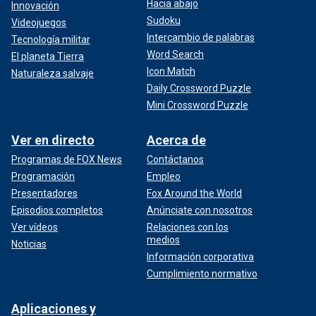
Hacia abajo
Innovación
Sudoku
Videojuegos
Intercambio de palabras
Tecnología militar
Word Search
El planeta Tierra
Icon Match
Naturaleza salvaje
Daily Crossword Puzzle
Mini Crossword Puzzle
Ver en directo
Acerca de
Programas de FOX News
Contáctanos
Programación
Empleo
Presentadores
Fox Around the World
Episodios completos
Anúnciate con nosotros
Ver vídeos
Relaciones con los
medios
Noticias
Información corporativa
Cumplimiento normativo
Aplicaciones y