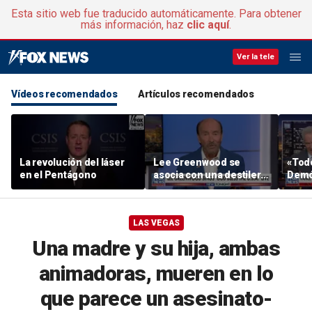
Esta sitio web fue traducido automáticamente. Para obtener
más información, haz
clic aquí
.
Ver la tele
Vídeos recomendados
Artículos recomendados
La revolución del láser
Lee Greenwood se
«Todo
en el Pentágono
asocia con una destilería
Demó
regentada por veteranos
en el
Mich
LAS VEGAS
Una madre y su hija, ambas
animadoras, mueren en lo
que parece un asesinato-