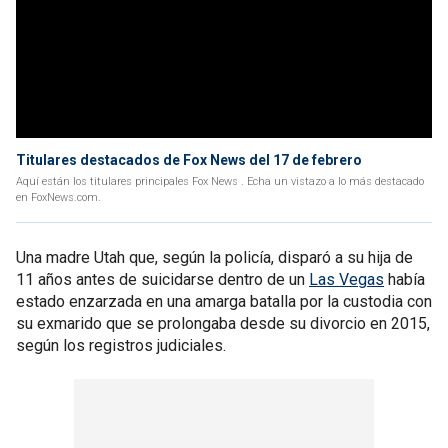
Titulares destacados de Fox News del 17 de febrero
Aquí están los titulares principales Fox News . Echa un vistazo a lo más destacado
en FoxNews.com.
Una madre Utah que, según la policía, disparó a su hija de
11 años antes de suicidarse dentro de un
Las Vegas
había
estado enzarzada en una amarga batalla por la custodia con
su exmarido que se prolongaba desde su divorcio en 2015,
según los registros judiciales.