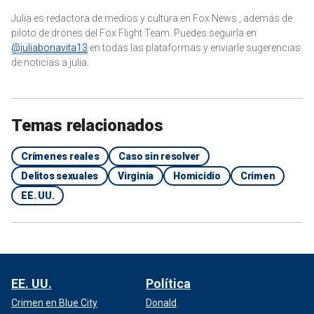
Julia es redactora de medios y cultura en Fox News , además de
piloto de drones del Fox Flight Team. Puedes seguirla en
@juliabonavita13
en todas las plataformas y enviarle sugerencias
de noticias a julia.
Temas relacionados
Crímenes reales
Caso sin resolver
Delitos sexuales
Virginia
Homicidio
Crimen
EE. UU.
EE. UU.
Política
Crimen en Blue City
Donald