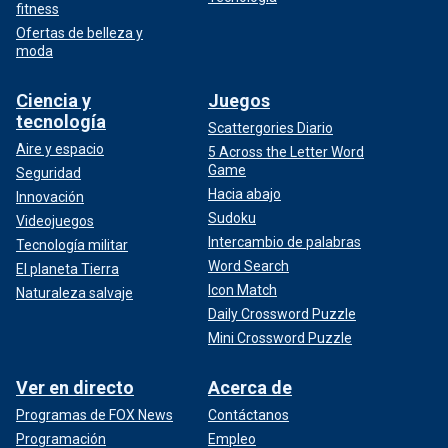
fitness
Ofertas de belleza y
moda
Ciencia y
Juegos
tecnología
Scattergories Diario
Aire y espacio
5 Across the Letter Word
Game
Seguridad
Hacia abajo
Innovación
Sudoku
Videojuegos
Intercambio de palabras
Tecnología militar
Word Search
El planeta Tierra
Icon Match
Naturaleza salvaje
Daily Crossword Puzzle
Mini Crossword Puzzle
Ver en directo
Acerca de
Programas de FOX News
Contáctanos
Programación
Empleo