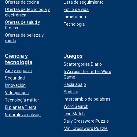
Ofertas de cocina
Lista de seguimiento
Ofertas de tecnología y
Estilo de vida
electrónica
Inmobiliaria
Ofertas de salud y
Tecnología
fitness
Ofertas de belleza y
moda
Ciencia y
Juegos
tecnología
Scattergories Diario
Aire y espacio
5 Across the Letter Word
Game
Seguridad
Hacia abajo
Innovación
Sudoku
Videojuegos
Intercambio de palabras
Tecnología militar
Word Search
El planeta Tierra
Icon Match
Naturaleza salvaje
Daily Crossword Puzzle
Mini Crossword Puzzle