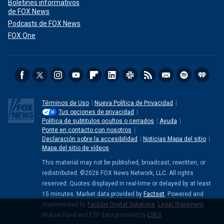
Boletines informativos
de FOX News
Podcasts de FOX News
FOX One
Términos de Uso
Nueva Política de Privacidad
Tus opciones de privacidad
Política de subtitulos ocultos o cerrados
Ayuda
Ponte en contacto con nosotros
Declaración sobre la accesibilidad
Noticias Mapa del sitio
Mapa del sitio de vídeos
This material may not be published, broadcast, rewritten, or
redistributed. ©2026 FOX News Network, LLC. All rights
reserved. Quotes displayed in real-time or delayed by at least
15 minutes. Market data provided by
Factset
. Powered and
implemented by
FactSet Digital Solutions
.
Legal Statement
.
Mutual Fund and ETF data provided by
LSEG
.