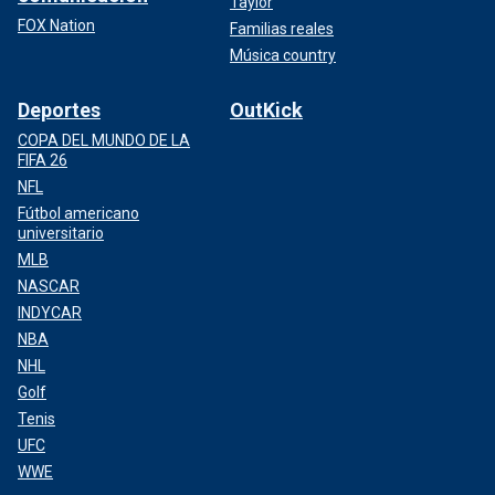
Taylor
FOX Nation
Familias reales
Música country
Deportes
OutKick
COPA DEL MUNDO DE LA
FIFA 26
NFL
Fútbol americano
universitario
MLB
NASCAR
INDYCAR
NBA
NHL
Golf
Tenis
UFC
WWE