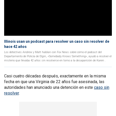
Illinois usan un podcast para resolver un caso sin resolver de
hace 42 años
Los detectives Andrew y Matt hablan con Fox News sobre cómo el podcast del
Departamento de Policía de Elgin, «Somebody Knows Something», ayudó a resolver el
misterio que llevaba 42 años sin resolverse en torno a la desaparición de Karen .
Casi cuatro décadas después, exactamente en la misma
fecha en que una Virginia de 22 años fue asesinada, las
autoridades han anunciado una detención en este
caso sin
resolver
.