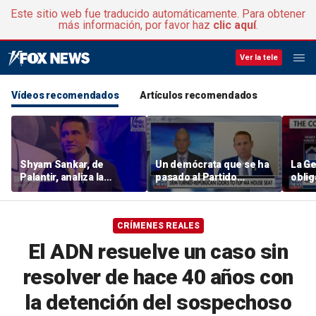
Este sitio web fue traducido automáticamente. Para obtener
más información, por favor haz
clic aquí
.
Ver la tele
Vídeos recomendados
Artículos recomendados
Shyam Sankar, de
Un demócrata que se ha
La Ge
Palantir, analiza la
pasado al Partido
oblig
carrera por la IA entre
Republicano intenta
impor
EE. UU. yChina
hacerse con un escaño
debid
en la Cámara de
cost
CRÍMENES REALES
Representantes por l
Massachusetts
El ADN resuelve un caso sin
resolver de hace 40 años con
la detención del sospechoso