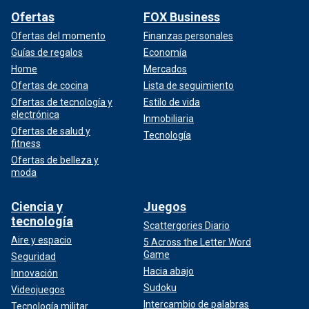
Ofertas
FOX Business
Ofertas del momento
Finanzas personales
Guías de regalos
Economía
Home
Mercados
Ofertas de cocina
Lista de seguimiento
Ofertas de tecnología y
Estilo de vida
electrónica
Inmobiliaria
Ofertas de salud y
Tecnología
fitness
Ofertas de belleza y
moda
Ciencia y
Juegos
tecnología
Scattergories Diario
Aire y espacio
5 Across the Letter Word
Game
Seguridad
Hacia abajo
Innovación
Sudoku
Videojuegos
Intercambio de palabras
Tecnología militar