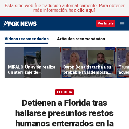
Esta sitio web fue traducido automáticamente. Para obtener
más información, haz
clic aquí
.
Ver la tele
Vídeos recomendados
Artículos recomendados
MÍRALO: Un avión realiza
Byron Donalds tacha a su
Trump
un aterrizaje de
probable rival demócrata
acuer
emergencia en la calle
de «caballo de Troya» de
«lleg
principal del pueblo
la izquierda radical
exper
opin
FLORIDA
Detienen a Florida tras
hallarse presuntos restos
humanos enterrados en la