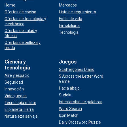
Home
Mercados
Ofertas de cocina
Lista de seguimiento
Ofertas de tecnología y
Estilo de vida
electrónica
Inmobiliaria
Ofertas de salud y
Tecnología
fitness
Ofertas de belleza y
moda
Ciencia y
Juegos
tecnología
Scattergories Diario
Aire y espacio
5 Across the Letter Word
Game
Seguridad
Hacia abajo
Innovación
Sudoku
Videojuegos
Intercambio de palabras
Tecnología militar
Word Search
El planeta Tierra
Icon Match
Naturaleza salvaje
Daily Crossword Puzzle