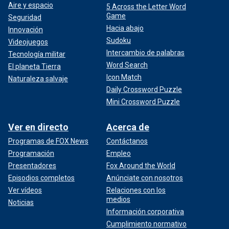
Aire y espacio
5 Across the Letter Word
Game
Seguridad
Hacia abajo
Innovación
Sudoku
Videojuegos
Intercambio de palabras
Tecnología militar
Word Search
El planeta Tierra
Icon Match
Naturaleza salvaje
Daily Crossword Puzzle
Mini Crossword Puzzle
Ver en directo
Acerca de
Programas de FOX News
Contáctanos
Programación
Empleo
Presentadores
Fox Around the World
Episodios completos
Anúnciate con nosotros
Ver vídeos
Relaciones con los
medios
Noticias
Información corporativa
Cumplimiento normativo