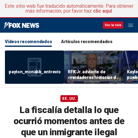
Este sitio web fue traducido automáticamente. Para obtener
más información, por favor haz
clic aquí
.
Ver la tele
Vídeos recomendados
Artículos recomendados
payton_mcnabb_entrevista_6_de_agosto_de_2026.mp4
RFK Jr. advierte de
Kayle
«verdaderas historias de
pueb
terror» relacionadas con
se m
la extracción ilegal de
resp
órganos
EE. UU.
La fiscalía detalla lo que
ocurrió momentos antes de
que un inmigrante ilegal