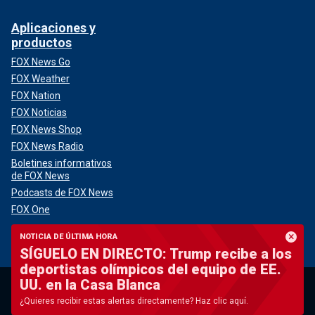
Aplicaciones y
productos
FOX News Go
FOX Weather
FOX Nation
FOX Noticias
FOX News Shop
FOX News Radio
Boletines informativos
de FOX News
Podcasts de FOX News
FOX One
NOTICIA DE ÚLTIMA HORA
EE. UU.
Política
SÍGUELO EN DIRECTO: Trump recibe a los
Crimen en Blue City
Donald
deportistas olímpicos del equipo de EE.
Radicales universitarios
Senado
UU. en la Casa Blanca
Crisis fronteriza
Casa
¿Quieres recibir estas alertas directamente? Haz clic aquí.
Crímenes reales
Poder judicial