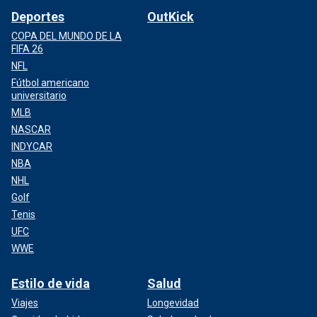
Deportes
OutKick
COPA DEL MUNDO DE LA
FIFA 26
NFL
Fútbol americano
universitario
MLB
NASCAR
INDYCAR
NBA
NHL
Golf
Tenis
UFC
WWE
Estilo de vida
Salud
Viajes
Longevidad