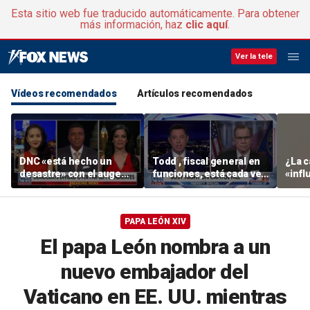
Esta sitio web fue traducido automáticamente. Para obtener
más información, haz
clic aquí
.
Ver la tele
Vídeos recomendados
Artículos recomendados
DNC «está hecho un
Todd , fiscal general en
¿La c
desastre» con el auge
funciones, está cada vez
«infl
del socialismo: un
más cerca de que se
Unive
antiguo recaudador de
apruebe su
Arizo
fondos de « DNC »
nombramiento
ganar
PAPA LEÓN XIV
Z?
El papa León nombra a un
nuevo embajador del
Vaticano en EE. UU. mientras