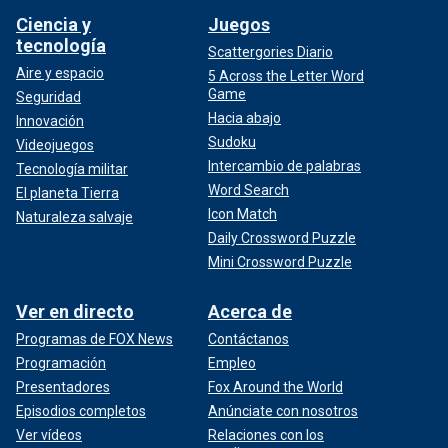
Ciencia y
Juegos
tecnología
Scattergories Diario
Aire y espacio
5 Across the Letter Word
Game
Seguridad
Hacia abajo
Innovación
Sudoku
Videojuegos
Intercambio de palabras
Tecnología militar
Word Search
El planeta Tierra
Icon Match
Naturaleza salvaje
Daily Crossword Puzzle
Mini Crossword Puzzle
Ver en directo
Acerca de
Programas de FOX News
Contáctanos
Programación
Empleo
Presentadores
Fox Around the World
Episodios completos
Anúnciate con nosotros
Ver vídeos
Relaciones con los