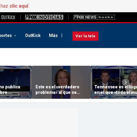
, haz
clic aquí
.
portes
OutKick
Más
Ver la tele
no publica
Este es el «verdadero
Tennessee es el lug
obre
problema» al que se
en el que «todo el m
 aéreos no
enfrenta la Casa Blanca:
quiere estar»: Sen
os (UAP) en
un periodista de « WSJ »
Blackburn
ven «orbes
bjetos
s»