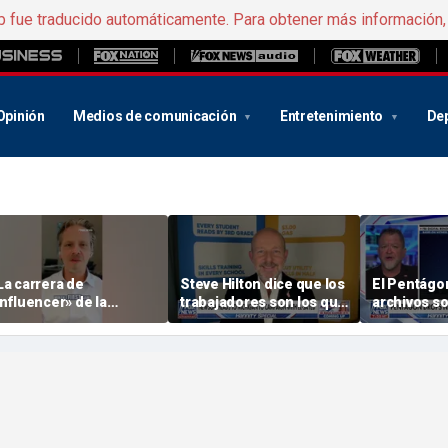
b fue traducido automáticamente. Para obtener más información
Opinión
Medios de comunicación
Entretenimiento
De
La carrera de
Steve Hilton dice que los
El Pentágo
influencer» de la
trabajadores son los que
archivos s
niversidad Estatal de
«más» salen perdiendo
fenómenos
rizona está tratando de
con las políticas de
identificad
anarse a la Generación
izquierda
los que se 
?
fríos» y «o
triangulare