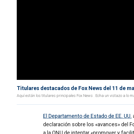
Titulares destacados de Fox News del 11 de m
Aquí están los titulares principales Fox News . Echa un vistazo a l
El Departamento de Estado de EE. UU.
declaración sobre los «avances» del Fo
a la ONU de intentar «promover y facili