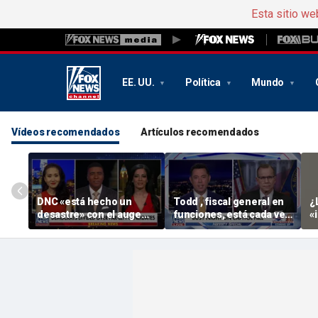
Esta sitio we
EE. UU.
Política
Mundo
Vídeos recomendados
Artículos recomendados
DNC «está hecho un
Todd , fiscal general en
¿
desastre» con el auge
funciones, está cada vez
«
del socialismo: un
más cerca de que se
U
antiguo recaudador de
apruebe su
A
fondos de « DNC »
nombramiento
g
Z