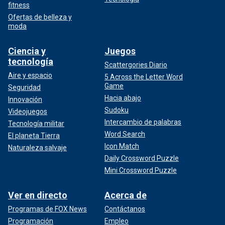
fitness
Ofertas de belleza y
moda
Ciencia y
Juegos
tecnología
Scattergories Diario
Aire y espacio
5 Across the Letter Word
Game
Seguridad
Hacia abajo
Innovación
Sudoku
Videojuegos
Intercambio de palabras
Tecnología militar
Word Search
El planeta Tierra
Icon Match
Naturaleza salvaje
Daily Crossword Puzzle
Mini Crossword Puzzle
Ver en directo
Acerca de
Programas de FOX News
Contáctanos
Programación
Empleo