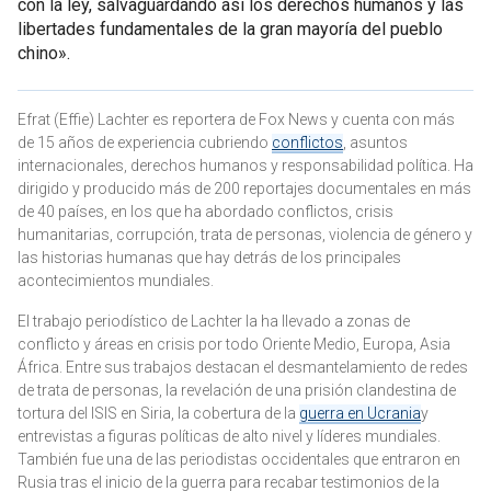
con la ley, salvaguardando así los derechos humanos y las
libertades fundamentales de la gran mayoría del pueblo
chino».
Efrat (Effie) Lachter es reportera de Fox News y cuenta con más
de 15 años de experiencia cubriendo
conflictos
, asuntos
internacionales, derechos humanos y responsabilidad política. Ha
dirigido y producido más de 200 reportajes documentales en más
de 40 países, en los que ha abordado conflictos, crisis
humanitarias, corrupción, trata de personas, violencia de género y
las historias humanas que hay detrás de los principales
acontecimientos mundiales.
El trabajo periodístico de Lachter la ha llevado a zonas de
conflicto y áreas en crisis por todo Oriente Medio, Europa, Asia
África. Entre sus trabajos destacan el desmantelamiento de redes
de trata de personas, la revelación de una prisión clandestina de
tortura del ISIS en Siria, la cobertura de la
guerra en Ucrania
y
entrevistas a figuras políticas de alto nivel y líderes mundiales.
También fue una de las periodistas occidentales que entraron en
Rusia tras el inicio de la guerra para recabar testimonios de la