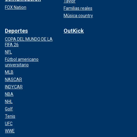
Taylor
FOX Nation
Familias reales
Música country
Deportes
OutKick
COPA DEL MUNDO DE LA
FIFA 26
NFL
Fútbol americano
universitario
MLB
NASCAR
INDYCAR
NBA
NHL
Golf
Tenis
UFC
WWE