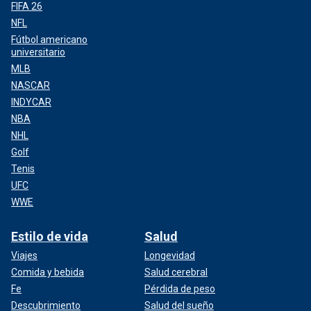
FIFA 26
NFL
Fútbol americano
universitario
MLB
NASCAR
INDYCAR
NBA
NHL
Golf
Tenis
UFC
WWE
Estilo de vida
Salud
Viajes
Longevidad
Comida y bebida
Salud cerebral
Fe
Pérdida de peso
Descubrimiento
Salud del sueño