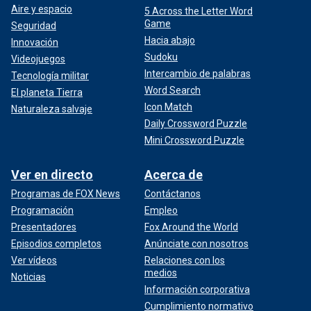
Aire y espacio
5 Across the Letter Word
Game
Seguridad
Hacia abajo
Innovación
Sudoku
Videojuegos
Intercambio de palabras
Tecnología militar
Word Search
El planeta Tierra
Icon Match
Naturaleza salvaje
Daily Crossword Puzzle
Mini Crossword Puzzle
Ver en directo
Acerca de
Programas de FOX News
Contáctanos
Programación
Empleo
Presentadores
Fox Around the World
Episodios completos
Anúnciate con nosotros
Ver vídeos
Relaciones con los
medios
Noticias
Información corporativa
Cumplimiento normativo