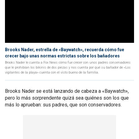
Brooks Nader, estrella de «Baywatch», recuerda cómo fue
crecer bajo unas normas estrictas sobre los bañadores
Brooks Nader le cuenta a Fox News cómo fue crecer con unos padres conservadores
que le prohibían los bikinis de dos piezas y nos cuenta por qué su bañador de «Los
vigilantes de la playa» cuenta con el visto bueno de la familia.
Brooks Nader se está lanzando de cabeza a «Baywatch»,
pero lo más sorprendente quizá sea quiénes son los que
más lo aprueban: sus padres, que son conservadores.