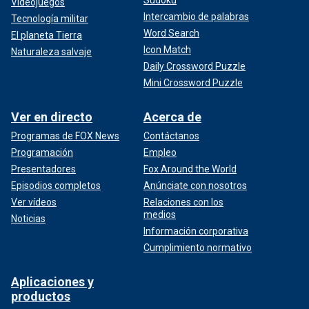
Sudoku
Videojuegos
Intercambio de palabras
Tecnología militar
Word Search
El planeta Tierra
Icon Match
Naturaleza salvaje
Daily Crossword Puzzle
Mini Crossword Puzzle
Ver en directo
Acerca de
Programas de FOX News
Contáctanos
Programación
Empleo
Presentadores
Fox Around the World
Episodios completos
Anúnciate con nosotros
Ver vídeos
Relaciones con los
medios
Noticias
Información corporativa
Cumplimiento normativo
Aplicaciones y
productos