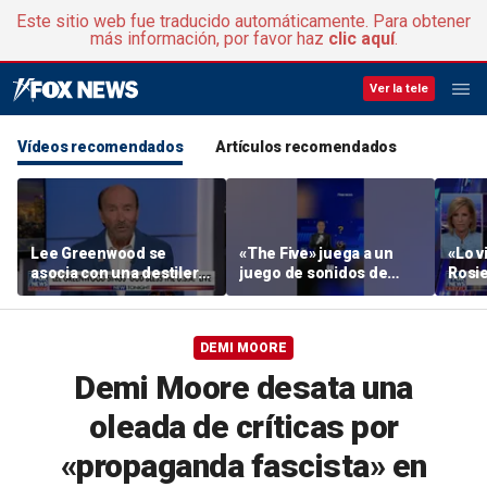
Este sitio web fue traducido automáticamente. Para obtener
más información, por favor haz
clic aquí
.
Ver la tele
Vídeos recomendados
Artículos recomendados
Lee Greenwood se
«The Five» juega a un
«Lo vi
asocia con una destilería
juego de sonidos de
Rosie
regentada por veteranos
animales
su ac
DEMI MOORE
Demi Moore desata una
oleada de críticas por
«propaganda fascista» en