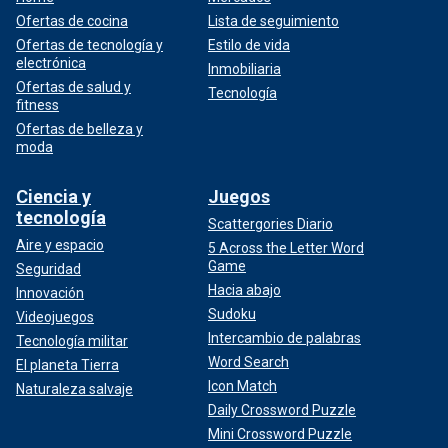
Ofertas de cocina
Lista de seguimiento
Ofertas de tecnología y
Estilo de vida
electrónica
Inmobiliaria
Ofertas de salud y
Tecnología
fitness
Ofertas de belleza y
moda
Ciencia y
Juegos
tecnología
Scattergories Diario
Aire y espacio
5 Across the Letter Word
Game
Seguridad
Hacia abajo
Innovación
Sudoku
Videojuegos
Intercambio de palabras
Tecnología militar
Word Search
El planeta Tierra
Icon Match
Naturaleza salvaje
Daily Crossword Puzzle
Mini Crossword Puzzle