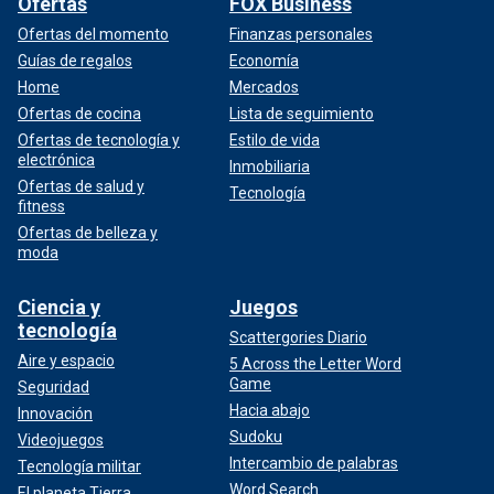
Ofertas
FOX Business
Ofertas del momento
Finanzas personales
Guías de regalos
Economía
Home
Mercados
Ofertas de cocina
Lista de seguimiento
Ofertas de tecnología y
Estilo de vida
electrónica
Inmobiliaria
Ofertas de salud y
Tecnología
fitness
Ofertas de belleza y
moda
Ciencia y
Juegos
tecnología
Scattergories Diario
Aire y espacio
5 Across the Letter Word
Game
Seguridad
Hacia abajo
Innovación
Sudoku
Videojuegos
Intercambio de palabras
Tecnología militar
Word Search
El planeta Tierra