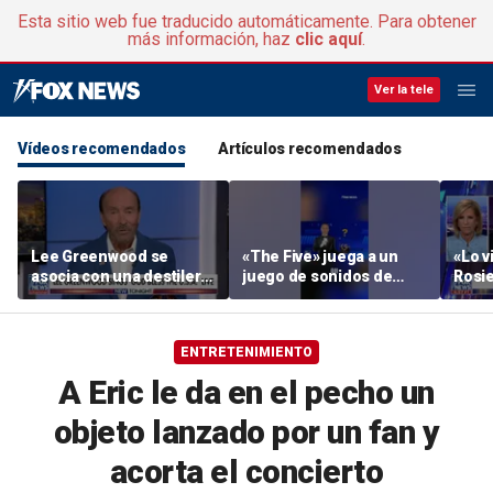
Esta sitio web fue traducido automáticamente. Para obtener
más información, haz
clic aquí
.
Ver la tele
Vídeos recomendados
Artículos recomendados
Lee Greenwood se
«The Five» juega a un
«Lo vi
asocia con una destilería
juego de sonidos de
Rosie
regentada por veteranos
animales
su ac
ENTRETENIMIENTO
A Eric le da en el pecho un
objeto lanzado por un fan y
acorta el concierto