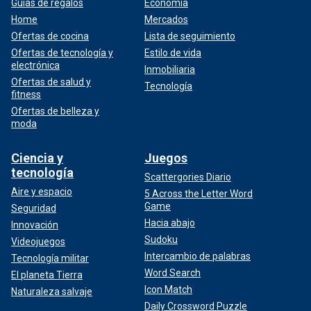
Guías de regalos
Economía
Home
Mercados
Ofertas de cocina
Lista de seguimiento
Ofertas de tecnología y
Estilo de vida
electrónica
Inmobiliaria
Ofertas de salud y
Tecnología
fitness
Ofertas de belleza y
moda
Ciencia y
Juegos
tecnología
Scattergories Diario
Aire y espacio
5 Across the Letter Word
Game
Seguridad
Hacia abajo
Innovación
Sudoku
Videojuegos
Intercambio de palabras
Tecnología militar
Word Search
El planeta Tierra
Icon Match
Naturaleza salvaje
Daily Crossword Puzzle