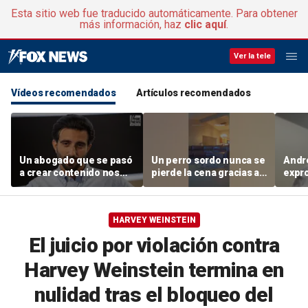
Esta sitio web fue traducido automáticamente. Para obtener
más información, haz
clic aquí
.
Ver la tele
Vídeos recomendados
Artículos recomendados
Un abogado que se pasó
Un perro sordo nunca se
Andr
a crear contenido nos
pierde la cena gracias a
expro
cuenta cómo encontró
su hermana tan cariñosa
«Melr
una comunidad tras
que e
hacerse viral
sueñ
HARVEY WEINSTEIN
«mue
El juicio por violación contra
Harvey Weinstein termina en
nulidad tras el bloqueo del