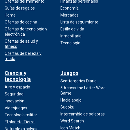
Ofertas del momento
Finanzas personales
Guías de regalos
Economía
Home
Mercados
Ofertas de cocina
Lista de seguimiento
Ofertas de tecnología y
Estilo de vida
electrónica
Inmobiliaria
Ofertas de salud y
Tecnología
fitness
Ofertas de belleza y
moda
Ciencia y
Juegos
tecnología
Scattergories Diario
Aire y espacio
5 Across the Letter Word
Game
Seguridad
Hacia abajo
Innovación
Sudoku
Videojuegos
Intercambio de palabras
Tecnología militar
Word Search
El planeta Tierra
Icon Match
Naturaleza salvaje