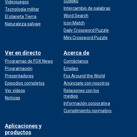
Sudoku
Videojuegos
Intercambio de palabras
Tecnología militar
Word Search
El planeta Tierra
Icon Match
Naturaleza salvaje
Daily Crossword Puzzle
Mini Crossword Puzzle
Ver en directo
Acerca de
Programas de FOX News
Contáctanos
Programación
Empleo
Presentadores
Fox Around the World
Episodios completos
Anúnciate con nosotros
Ver vídeos
Relaciones con los
medios
Noticias
Información corporativa
Cumplimiento normativo
Aplicaciones y
productos