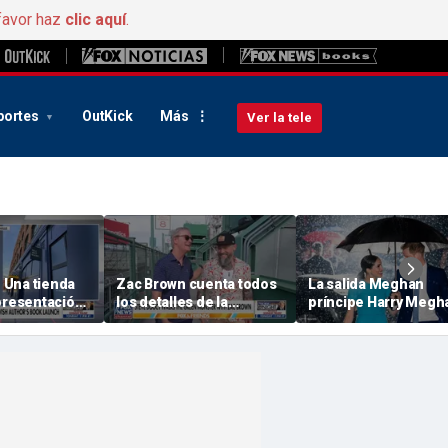
favor haz
clic aquí
.
portes
OutKick
Más
Ver la tele
Una tienda
Zac Brown cuenta todos
La salida Meghan
 presentación
los detalles de la
príncipe Harry Meghan
e un autor
sorpresa del crucero
ha perjudicado a la
gratis que les ha
monarquía: según u
preparado a los fans de
autor
Fenway