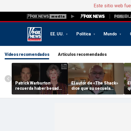
Este sitio web fu
EE. UU.
Política
Mundo
Vídeos recomendados
Artículos recomendados
Patrick Warburton
El autor de «The Shack»
E
recuerda haber besado
dice que su secuela
q
a Carol Burnett cuando
podría desatar otra
h
tenía 27 años
polémica en el mundo
d
cristiano
«