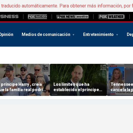
e traducido automáticamente. Para obtener más información, por 
Opinión
Medios de comunicación
Entretenimiento
De
l príncipe Harry , creía
Los límites que ha
Tennessee 
ue la familia real podría
establecido el príncipe
cancela la
aberle permitido
William están
del libro d
esempeñar un papel
fortaleciendo la
judío
híbrido»: según el autor
monarquía, según un
experto