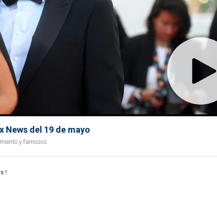
ox News del 19 de mayo
imiento y famosos.
s !