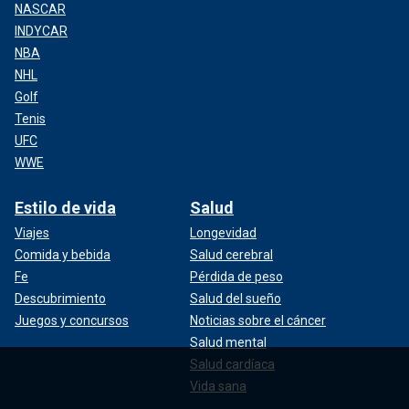
NASCAR
INDYCAR
NBA
NHL
Golf
Tenis
UFC
WWE
Estilo de vida
Salud
Viajes
Longevidad
Comida y bebida
Salud cerebral
Fe
Pérdida de peso
Descubrimiento
Salud del sueño
Juegos y concursos
Noticias sobre el cáncer
Salud mental
Salud cardíaca
Vida sana