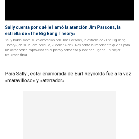
Sally cuenta por qué le llamó la atención Jim Parsons, la
estrella de «The Big Bang Theory»
Sally habló sobre su colaboración con Jim Parsons, la estrella de «The Big Bang
Theory», en su nueva película, «Spoiler Alert». Nos contó lo importante que es para
un actor poder improvisar en el plató y cómo eso puede dar lugar a un mejor
resultado final.
Para Sally , estar enamorada de Burt Reynolds fue a la vez
«maravilloso» y «aterrador».