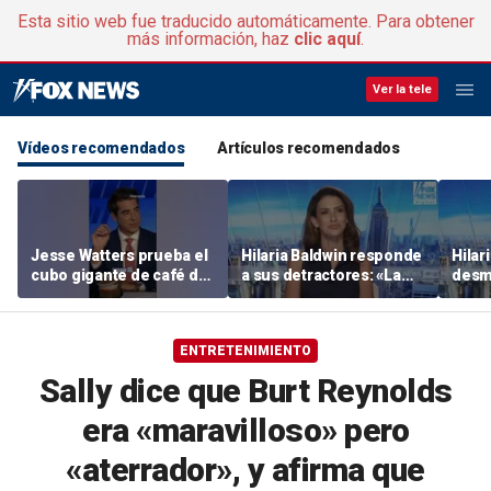
Esta sitio web fue traducido automáticamente. Para obtener
más información, haz
clic aquí
.
Ver la tele
Vídeos recomendados
Artículos recomendados
Jesse Watters prueba el
Hilaria Baldwin responde
Hilar
cubo gigante de café de
a sus detractores: «La
desm
Dunkin’
gente infeliz hace daño a
rumor
los demás»
sobre
ENTRETENIMIENTO
Sally dice que Burt Reynolds
era «maravilloso» pero
«aterrador», y afirma que