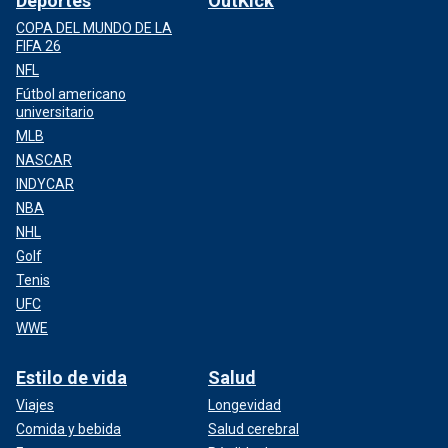
Deportes
OutKick
COPA DEL MUNDO DE LA
FIFA 26
NFL
Fútbol americano
universitario
MLB
NASCAR
INDYCAR
NBA
NHL
Golf
Tenis
UFC
WWE
Estilo de vida
Salud
Viajes
Longevidad
Comida y bebida
Salud cerebral