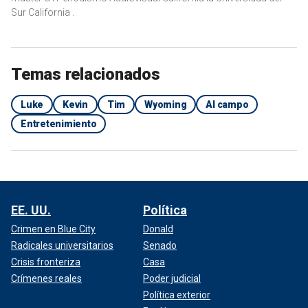
Sur California .
Temas relacionados
Luke
Kevin
Tim
Wyoming
Al campo
Entretenimiento
EE. UU.
Política
Crimen en Blue City
Donald
Radicales universitarios
Senado
Crisis fronteriza
Casa
Crímenes reales
Poder judicial
Política exterior