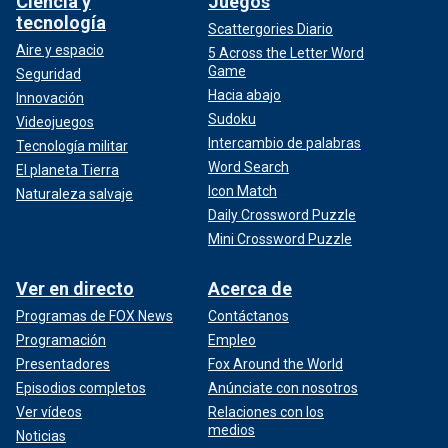
Ciencia y
Juegos
tecnología
Scattergories Diario
Aire y espacio
5 Across the Letter Word
Game
Seguridad
Hacia abajo
Innovación
Sudoku
Videojuegos
Intercambio de palabras
Tecnología militar
Word Search
El planeta Tierra
Icon Match
Naturaleza salvaje
Daily Crossword Puzzle
Mini Crossword Puzzle
Ver en directo
Acerca de
Programas de FOX News
Contáctanos
Programación
Empleo
Presentadores
Fox Around the World
Episodios completos
Anúnciate con nosotros
Ver vídeos
Relaciones con los
medios
Noticias