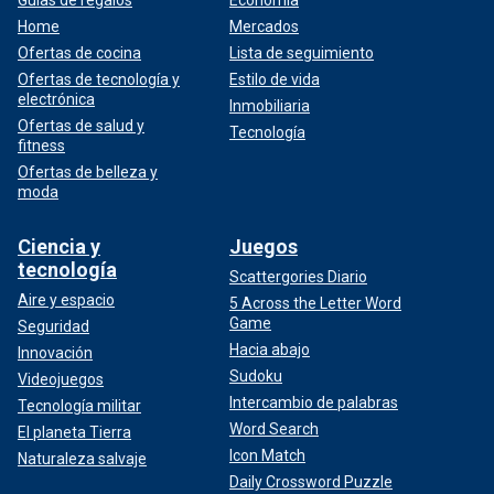
Home
Mercados
Ofertas de cocina
Lista de seguimiento
Ofertas de tecnología y
Estilo de vida
electrónica
Inmobiliaria
Ofertas de salud y
Tecnología
fitness
Ofertas de belleza y
moda
Ciencia y
Juegos
tecnología
Scattergories Diario
Aire y espacio
5 Across the Letter Word
Game
Seguridad
Hacia abajo
Innovación
Sudoku
Videojuegos
Intercambio de palabras
Tecnología militar
Word Search
El planeta Tierra
Icon Match
Naturaleza salvaje
Daily Crossword Puzzle