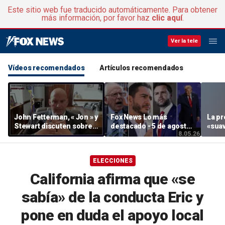
Este sitio web fue traducido automáticamente. Para obtener
más información, por favor haz
clic aquí
.
Ver la tele
Vídeos recomendados
Artículos recomendados
John Fetterman, « Jon » y
Fox News Lo más
La pr
Stewart discuten sobre
destacado - 5 de agosto
«suav
el apoyo a Israel
de 2026
sobre
para 
se ha
ELECCIONES
Michi
organ
California afirma que «se
sabía» de la conducta Eric y
pone en duda el apoyo local