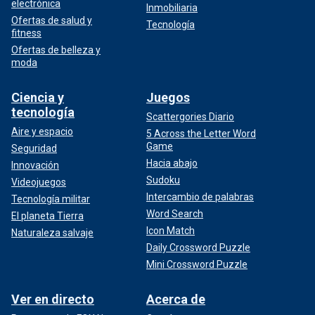
electrónica
Inmobiliaria
Ofertas de salud y
Tecnología
fitness
Ofertas de belleza y
moda
Ciencia y
Juegos
tecnología
Scattergories Diario
Aire y espacio
5 Across the Letter Word
Game
Seguridad
Hacia abajo
Innovación
Sudoku
Videojuegos
Intercambio de palabras
Tecnología militar
Word Search
El planeta Tierra
Icon Match
Naturaleza salvaje
Daily Crossword Puzzle
Mini Crossword Puzzle
Ver en directo
Acerca de