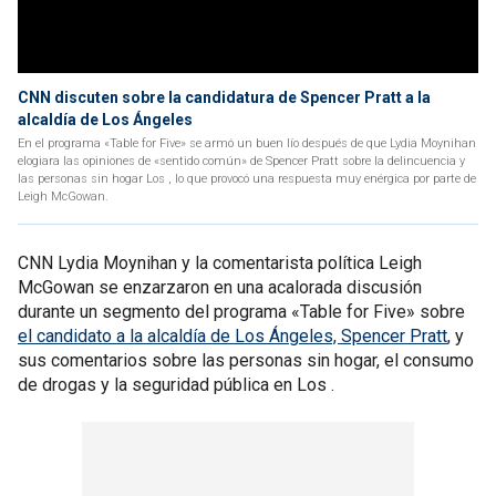
CNN discuten sobre la candidatura de Spencer Pratt a la
alcaldía de Los Ángeles
En el programa «Table for Five» se armó un buen lío después de que Lydia Moynihan
elogiara las opiniones de «sentido común» de Spencer Pratt sobre la delincuencia y
las personas sin hogar Los , lo que provocó una respuesta muy enérgica por parte de
Leigh McGowan.
CNN Lydia Moynihan y la comentarista política Leigh
McGowan se enzarzaron en una acalorada discusión
durante un segmento del programa «Table for Five» sobre
el candidato a la alcaldía de Los Ángeles, Spencer Pratt
, y
sus comentarios sobre las personas sin hogar, el consumo
de drogas y la seguridad pública en Los .