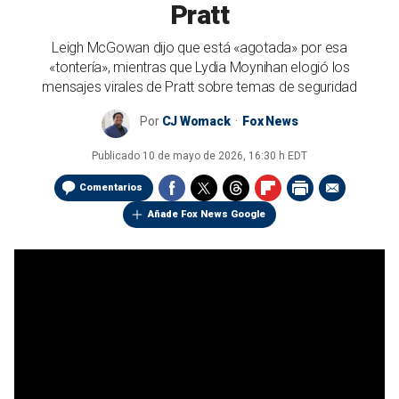
Pratt
Leigh McGowan dijo que está «agotada» por esa
«tontería», mientras que Lydia Moynihan elogió los
mensajes virales de Pratt sobre temas de seguridad
Por
CJ Womack
Fox News
Publicado
10 de mayo de 2026, 16:30 h EDT
Comentarios
Añade Fox News Google