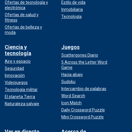
Ofertas de tecnología y
Estilo de vida
electrónica
Inmobiliaria
Ofertas de salud y
Tecnología
fitness
Ofertas de belleza y
moda
Ciencia y
Juegos
tecnología
Scattergories Diario
Aire y espacio
5 Across the Letter Word
Game
Seguridad
Hacia abajo
Innovación
Sudoku
Videojuegos
Intercambio de palabras
Tecnología militar
Word Search
El planeta Tierra
Icon Match
Naturaleza salvaje
Daily Crossword Puzzle
Mini Crossword Puzzle
Ver en directo
Acerca de