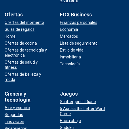
Vida sana
Ofertas
FOX Business
Ofertas del momento
Finanzas personales
Guías de regalos
Economía
Home
Mercados
Ofertas de cocina
Lista de seguimiento
Ofertas de tecnología y
Estilo de vida
electrónica
Inmobiliaria
Ofertas de salud y
Tecnología
fitness
Ofertas de belleza y
moda
Ciencia y
Juegos
tecnología
Scattergories Diario
Aire y espacio
5 Across the Letter Word
Game
Seguridad
Hacia abajo
Innovación
Sudoku
Videojuegos