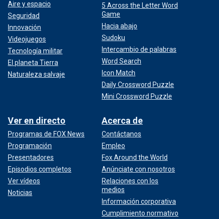
Aire y espacio
5 Across the Letter Word
Game
Seguridad
Hacia abajo
Innovación
Sudoku
Videojuegos
Intercambio de palabras
Tecnología militar
Word Search
El planeta Tierra
Icon Match
Naturaleza salvaje
Daily Crossword Puzzle
Mini Crossword Puzzle
Ver en directo
Acerca de
Programas de FOX News
Contáctanos
Programación
Empleo
Presentadores
Fox Around the World
Episodios completos
Anúnciate con nosotros
Ver vídeos
Relaciones con los
medios
Noticias
Información corporativa
Cumplimiento normativo