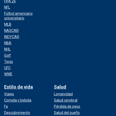
FIFA 26
NFL
Fútbol americano
universitario
MLB
NASCAR
INDYCAR
NBA
NHL
Golf
Tenis
UFC
WWE
Estilo de vida
Salud
Viajes
Longevidad
Comida y bebida
Salud cerebral
Fe
Pérdida de peso
Descubrimiento
Salud del sueño