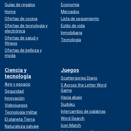
Guías de regalos
Economía
Home
Mercados
Ofertas de cocina
Lista de seguimiento
Ofertas de tecnología y
Estilo de vida
electrónica
Inmobiliaria
Ofertas de salud y
Tecnología
fitness
Ofertas de belleza y
moda
Ciencia y
Juegos
tecnología
Scattergories Diario
Aire y espacio
5 Across the Letter Word
Game
Seguridad
Hacia abajo
Innovación
Sudoku
Videojuegos
Intercambio de palabras
Tecnología militar
Word Search
El planeta Tierra
Icon Match
Naturaleza salvaje