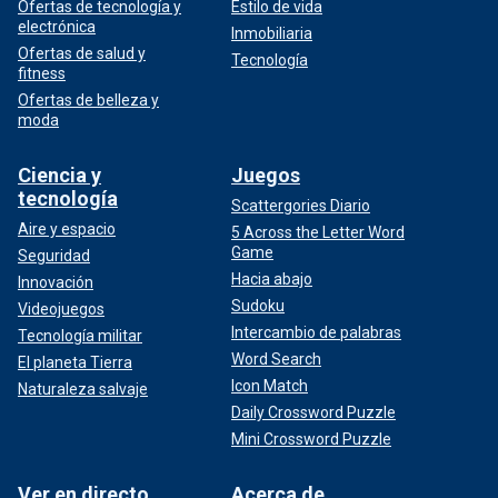
Ofertas de tecnología y
Estilo de vida
electrónica
Inmobiliaria
Ofertas de salud y
Tecnología
fitness
Ofertas de belleza y
moda
Ciencia y
Juegos
tecnología
Scattergories Diario
Aire y espacio
5 Across the Letter Word
Game
Seguridad
Hacia abajo
Innovación
Sudoku
Videojuegos
Intercambio de palabras
Tecnología militar
Word Search
El planeta Tierra
Icon Match
Naturaleza salvaje
Daily Crossword Puzzle
Mini Crossword Puzzle
Ver en directo
Acerca de